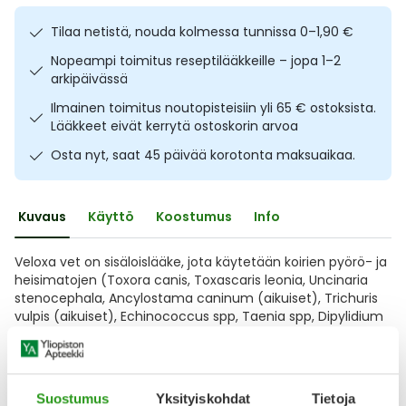
Ulkoilu
Vitamiinit
Syylät ja känsät
Tilaa netistä, nouda kolmessa tunnissa 0–1,90 €
Nopeampi toimitus reseptilääkkeille – jopa 1–2
Uni ja mieli
YA-tuotesarja
Täit
arkipäivässä
Ilmainen toimitus noutopisteisiin yli 65 € ostoksista.
Vatsa
Ummetus
Lääkkeet eivät kerrytä ostoskorin arvoa
Osta nyt, saat 45 päivää korotonta maksuaikaa.
Yskä
Äänen käheys
Kuvaus
Käyttö
Koostumus
Info
Veloxa vet on sisäloislääke, jota käytetään koirien pyörö- ja
heisimatojen (Toxora canis, Toxascaris leonia, Uncinaria
stenocephala, Ancylostama caninum (aikuiset), Trichuris
vulpis (aikuiset), Echinococcus spp, Taenia spp, Dipylidium
caninum) aiheuttamien sekainfektioiden hoitoon.
Lääkeoppaan tiedot: ©Pharmaca Health Intelligence
Lue pakkausseloste
Läs bipacksedeln
Suostumus
Yksityiskohdat
Tietoja