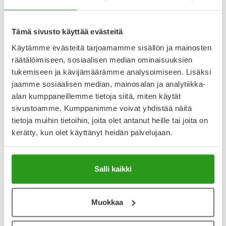
Muu tuotemateriaali
Lue pakkausseloste / Läs bipacksedeln
Tämä sivusto käyttää evästeitä
Käytämme evästeitä tarjoamamme sisällön ja mainosten
räätälöimiseen, sosiaalisen median ominaisuuksien
tukemiseen ja kävijämäärämme analysoimiseen. Lisäksi
Lääkkeillä ja reseptillä ostetuilla tuotteilla ei ole
palautusoikeutta.
jaamme sosiaalisen median, mainosalan ja analytiikka-
alan kumppaneillemme tietoja siitä, miten käytät
sivustoamme. Kumppanimme voivat yhdistää näitä
tietoja muihin tietoihin, joita olet antanut heille tai joita on
Katso kaikki Veloxa vet-tuotteet
kerätty, kun olet käyttänyt heidän palvelujaan.
YA-muistuttaja
Salli kaikki
Muistuttajan avulla pidät huolen, että tilaat tarvitsemasi
tuotteet ajoissa, eivätkä ne lopu kesken.
Muokkaa
Lisää tuote muistuttajaan