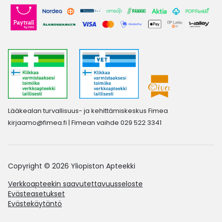
Lääkealan turvallisuus- ja kehittämiskeskus Fimea
kirjaamo@fimea.fi
| Fimean vaihde 029 522 3341
Copyright © 2026 Yliopiston Apteekki
Verkkoapteekin saavutettavuusseloste
Evästeasetukset
Evästekäytäntö