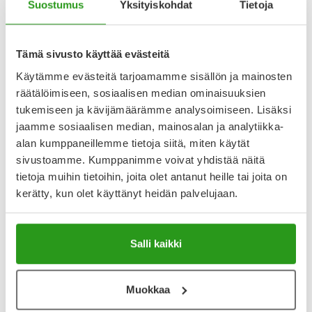
iholle soveltuva karvanpoistoon tarkoitettu voide, joka
Suostumus
Yksityiskohdat
Tietoja
poistaa ihokarvat läheltä juurta toimien myös lyhyisiin
karvoihin. Uudistettu koostumus tekee ihon silkinsileäksi
mahdollisimman vähäisellä ainesosamäärällä ja tuotteessa
Tämä sivusto käyttää evästeitä
ei ole häiritsevää ammoniakin hajua.
Käytämme evästeitä tarjoamamme sisällön ja mainosten
Tuoteom
räätälöimiseen, sosiaalisen median ominaisuuksien
tukemiseen ja kävijämäärämme analysoimiseen. Lisäksi
Näytä koko kuvaus
jaamme sosiaalisen median, mainosalan ja analytiikka-
alan kumppaneillemme tietoja siitä, miten käytät
Arvostelut ja kokemuksia
sivustoamme. Kumppanimme voivat yhdistää näitä
5
tietoja muihin tietoihin, joita olet antanut heille tai joita on
Kirjoita arvostelu
kerätty, kun olet käyttänyt heidän palvelujaan.
2 arvostelua
9.10.2025
Salli kaikki
Hyvä
Tyytyväinen täysin,tuote ei ärsytä ihoa
Muokkaa