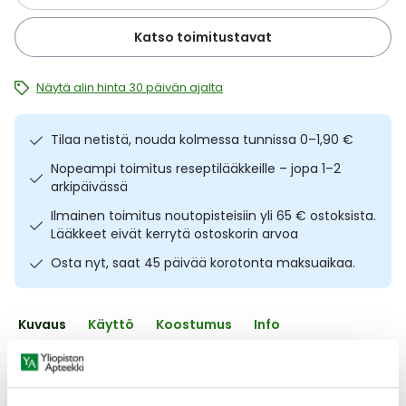
Ulkoilu
Vitamiinit
Syylät ja känsät
Katso toimitustavat
Uni ja mieli
YA-tuotesarja
Täit
Näytä alin hinta 30 päivän ajalta
Vatsa
Ummetus
Tilaa netistä, nouda kolmessa tunnissa 0–1,90 €
Yskä
Nopeampi toimitus reseptilääkkeille – jopa 1–2
arkipäivässä
Äänen käheys
Ilmainen toimitus noutopisteisiin yli 65 € ostoksista.
Lääkkeet eivät kerrytä ostoskorin arvoa
Osta nyt, saat 45 päivää korotonta maksuaikaa.
Kuvaus
Käyttö
Koostumus
Info
Ihokarvanpoistovoide vartalon iholle. Veet Pure Hair
Removal Cream Legs And Body Normal Skin on normaalille