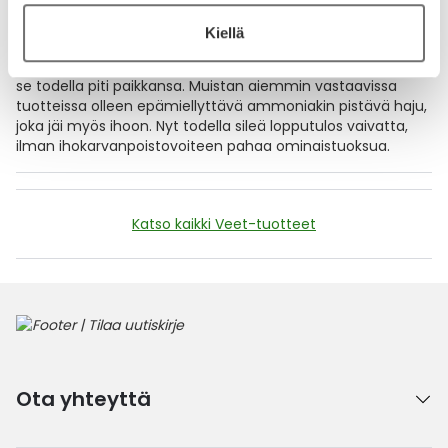
22.4.2024
Kiellä
Todella sileä lopputulos ilman pahaa hajua
Tuotelupauksessa mainittiin, että ei häiritsevää tuoksua ja
se todella piti paikkansa. Muistan aiemmin vastaavissa
tuotteissa olleen epämiellyttävä ammoniakin pistävä haju,
joka jäi myös ihoon. Nyt todella sileä lopputulos vaivatta,
ilman ihokarvanpoistovoiteen pahaa ominaistuoksua.
Katso kaikki Veet-tuotteet
Ota yhteyttä