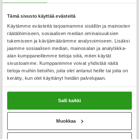
Voiteen sisältämä B5-vitamiini stimuloi Centella Asiatican
Näytä koko kuvaus
Tämä sivusto käyttää evästeitä
Käytämme evästeitä tarjoamamme sisällön ja mainosten
Arvostelut ja kokemuksia
räätälöimiseen, sosiaalisen median ominaisuuksien
4.85
tukemiseen ja kävijämäärämme analysoimiseen. Lisäksi
Kirjoita arvostelu
7 arvostelua
jaamme sosiaalisen median, mainosalan ja analytiikka-
alan kumppaneillemme tietoja siitä, miten käytät
sivustoamme. Kumppanimme voivat yhdistää näitä
2.7.2026
tietoja muihin tietoihin, joita olet antanut heille tai joita on
kerätty, kun olet käyttänyt heidän palvelujaan.
Helppo käyttää
Ostin kokeeksi koska halusin cicaa sisältävän kosteuttajan.
Vaikuttaa nopeuttavan finnien jälkien paranemista. Helppo
käyttää säännöllisesti koska aamuisin tarvitsen kevyen
Salli kaikki
kosteuttajan, eikä tämä jätä tahmaista tunnetta kasvoille.
Muokkaa
23.6.2025
Rauhoittaa