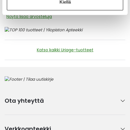
Rauhoittaa kaljuani
Kiellä
Näytä lisää arvosteluja
Katso kaikki Uriage-tuotteet
Ota yhteyttä
Verkkoapteekki