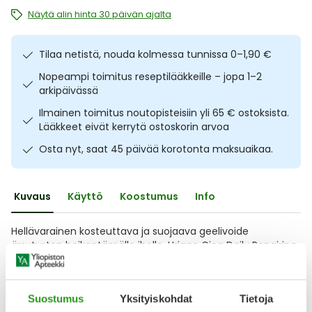
Näytä alin hinta 30 päivän ajalta
Ulkoilu
Vitamiinit
Syylät ja känsät
Uni ja mieli
YA-tuotesarja
Täit
Tilaa netistä, nouda kolmessa tunnissa 0–1,90 €
Nopeampi toimitus reseptilääkkeille – jopa 1–2
Vatsa
Ummetus
arkipäivässä
Ilmainen toimitus noutopisteisiin yli 65 € ostoksista.
Yskä
Lääkkeet eivät kerrytä ostoskorin arvoa
Osta nyt, saat 45 päivää korotonta maksuaikaa.
Äänen käheys
Kuvaus
Käyttö
Koostumus
Info
Hellävarainen kosteuttava ja suojaava geelivoide
ärsytysten heikentämälle iholle. Uriage Cica Daily Repairing
Gel-Cream on päivittäiseen käyttöön suunniteltu voide,
joka sisältää ihoa rauhoittavaa Centella Asiaticaa ja
kosteuttavaa hyaluronihappoa. Nopeasti imeytyvä
Suostumus
Yksityiskohdat
Tietoja
geelikoostumus jättää ihon raikkaaksi ja hyvinvoivaksi.