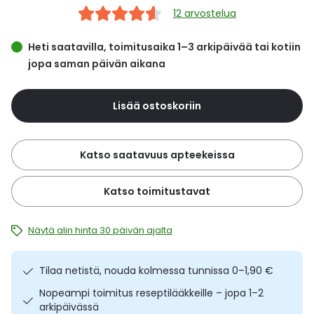
Yleis
12 arvostelua
Lapset
Vartalon ihonhoito
Nesteytysvalmisteet
Kurkkukipu
Virts
Umme
Heti saatavilla, toimitusaika 1–3 arkipäivää tai kotiin
jopa saman päivän aikana
Matkailu
YA-tuotesarja
Omega-3 ja rasvahapot
Lihas- ja nivelkipu
Virts
Vitam
Lisää ostoskoriin
Raskaus, äitiys ja vauvan hoito
Proteiini ja muut lisäravinteet
Närästys
Silmät, korvat ja nenä
Rauta ja rautalisät
Peräpukamat
Katso saatavuus apteekeissa
Suunhoito
Ravitsemus
Päänsärky
Katso toimitustavat
Sydän ja verenkierto
Sinkki
Ripuli
Näytä alin hinta 30 päivän ajalta
Testit, mittarit ja laitteet
Ubikinoni - koentsyymi Q10
Suun kuivuminen
Tilaa netistä, nouda kolmessa tunnissa 0–1,90 €
Tupakoinnin lopettaminen
Urheilu ja tarvikkeet
Syyhy
Nopeampi toimitus reseptilääkkeille – jopa 1–2
arkipäivässä