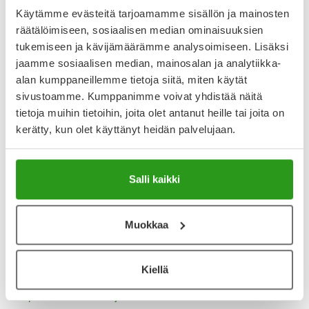
Käytämme evästeitä tarjoamamme sisällön ja mainosten
4.6
räätälöimiseen, sosiaalisen median ominaisuuksien
Kirjoita arvostelu
12 arvostelua
tukemiseen ja kävijämäärämme analysoimiseen. Lisäksi
jaamme sosiaalisen median, mainosalan ja analytiikka-
alan kumppaneillemme tietoja siitä, miten käytät
5.9.2025
sivustoamme. Kumppanimme voivat yhdistää näitä
Vaikea niellä
tietoja muihin tietoihin, joita olet antanut heille tai joita on
Tabletti on mielestäni todella vaikea niellä ja jää kurkkuun.
kerätty, kun olet käyttänyt heidän palvelujaan.
Tämä sattunut useamman kerran ja muiden tablettien
kohdalla ei ole ikä samaa ollut muuten en ole huomannut
vaikutuksia ainakaan vielä viikon käytön jälkeen.
Salli kaikki
31.8.2025
Muokkaa
Toimii
Toimiva tuote. Nukkuminen parani huomattavasti tämän
ansiosta. Olo muutenkin kaikkinensa parempi.
Kiellä
Näytä lisää arvosteluja