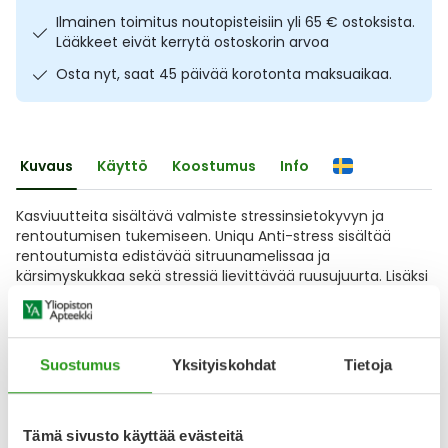
Ilmainen toimitus noutopisteisiin yli 65 € ostoksista.
Ulkoilu
Vitamiinit
Syylät ja känsät
Lääkkeet eivät kerrytä ostoskorin arvoa
Osta nyt, saat 45 päivää korotonta maksuaikaa.
Uni ja mieli
YA-tuotesarja
Täit
Vatsa
Ummetus
Kuvaus
Käyttö
Koostumus
Info
Yskä
Kasviuutteita sisältävä valmiste stressinsietokyvyn ja
Äänen käheys
rentoutumisen tukemiseen. Uniqu Anti-stress sisältää
rentoutumista edistävää sitruunamelissaa ja
kärsimyskukkaa sekä stressiä lievittävää ruusujuurta. Lisäksi
monipuoliset vegaaniset tabletit sisältävät
pantoteenihappoa (B5-vitamiini), sinkkiä ja magnesiumia.
Pantoteenihappo edistää normaalia henkistä suorituskykyä
ja auttaa
Suostumus
Yksityiskohdat
Tietoja
Näytä koko kuvaus
Tämä sivusto käyttää evästeitä
Arvostelut ja kokemuksia