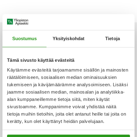
Yleis
Lapset
Vartalon ihonhoito
Nesteytysvalmisteet
Kurkkukipu
Virts
Umme
Matkailu
YA-tuotesarja
Omega-3 ja rasvahapot
Lihas- ja nivelkipu
Virts
Vitam
Suostumus
Yksityiskohdat
Tietoja
Raskaus, äitiys ja vauvan hoito
Proteiini ja muut lisäravinteet
Närästys
Ota yhteyttä
Tämä sivusto käyttää evästeitä
Silmät, korvat ja nenä
Rauta ja rautalisät
Peräpukamat
Käytämme evästeitä tarjoamamme sisällön ja mainosten
räätälöimiseen, sosiaalisen median ominaisuuksien
Suunhoito
Ravitsemus
Päänsärky
tukemiseen ja kävijämäärämme analysoimiseen. Lisäksi
Verkkoapteekki
jaamme sosiaalisen median, mainosalan ja analytiikka-
Sydän ja verenkierto
Sinkki
Ripuli
alan kumppaneillemme tietoja siitä, miten käytät
sivustoamme. Kumppanimme voivat yhdistää näitä
Testit, mittarit ja laitteet
Ubikinoni - koentsyymi Q10
Suun kuivuminen
tietoja muihin tietoihin, joita olet antanut heille tai joita on
Ajankohtaista
kerätty, kun olet käyttänyt heidän palvelujaan.
Tupakoinnin lopettaminen
Urheilu ja tarvikkeet
Syyhy