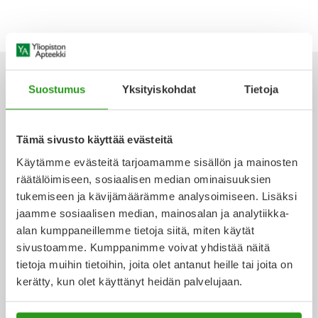
Yleis
Lapset
Vartalon ihonhoito
Nesteytysvalmisteet
Kurkkukipu
Virts
Umme
Matkailu
YA-tuotesarja
Omega-3 ja rasvahapot
Lihas- ja nivelkipu
Virts
Vitam
Suostumus
Yksityiskohdat
Tietoja
Raskaus, äitiys ja vauvan hoito
Proteiini ja muut lisäravinteet
Närästys
Ota yhteyttä
Tämä sivusto käyttää evästeitä
Silmät, korvat ja nenä
Rauta ja rautalisät
Peräpukamat
Käytämme evästeitä tarjoamamme sisällön ja mainosten
räätälöimiseen, sosiaalisen median ominaisuuksien
Suunhoito
Ravitsemus
Päänsärky
tukemiseen ja kävijämäärämme analysoimiseen. Lisäksi
Verkkoapteekki
jaamme sosiaalisen median, mainosalan ja analytiikka-
Sydän ja verenkierto
Sinkki
Ripuli
alan kumppaneillemme tietoja siitä, miten käytät
sivustoamme. Kumppanimme voivat yhdistää näitä
Testit, mittarit ja laitteet
Ubikinoni - koentsyymi Q10
Suun kuivuminen
tietoja muihin tietoihin, joita olet antanut heille tai joita on
Ajankohtaista
kerätty, kun olet käyttänyt heidän palvelujaan.
Tupakoinnin lopettaminen
Urheilu ja tarvikkeet
Syyhy