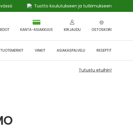
ivässä
Tuotto koulutukseen ja tutkimukseen
IEDOT
KANTA-ASIAKKUUS
KIRJAUDU
OSTOSKORI
TUOTEMERKIT
VINKIT
ASIAKASPALVELU
RESEPTIT
Tutustu etuihin!
MO