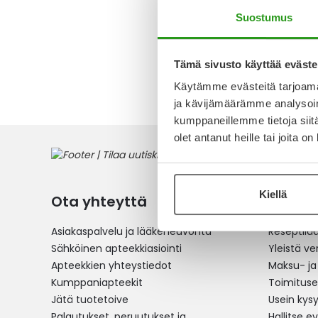
5,90 €
Suostumus
Tämä sivusto käyttää eväste
1
tuote
Käytämme evästeitä tarjoama
ja kävijämäärämme analysoim
kumppaneillemme tietoja siitä
olet antanut heille tai joita o
Kiellä
Ota yhteyttä
Verkko
Asiakaspalvelu ja lääkeneuvonta
Reseptilä
Sähköinen apteekkiasiointi
Yleistä v
Apteekkien yhteystiedot
Maksu- ja
Kumppaniapteekit
Toimitus
Jätä tuotetoive
Usein kys
Palautukset, peruutukset ja
Hallitse e