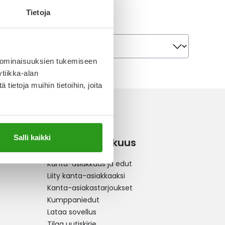
Tietoja
Järjestä
Järjestä
 ominaisuuksien tukemiseen
tiikka-alan
ietoja muihin tietoihin, joita
Salli kaikki
Kanta-asiakkuus
Kanta-asiakkuus ja edut
Liity kanta-asiakkaaksi
Kanta-asiakastarjoukset
Kumppaniedut
Lataa sovellus
Tilaa uutiskirje