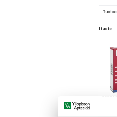
Tuoteo
1
tuote
STOP H
STOP HE