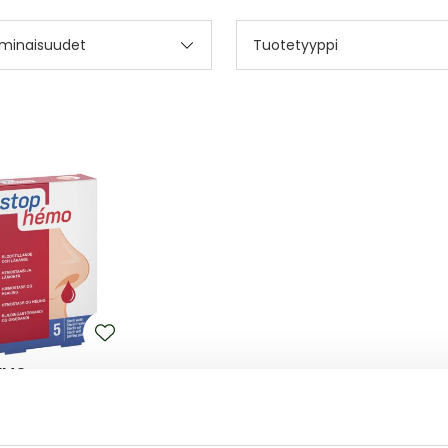
minaisuudet
Tuotetyyppi
EMO
MO 5 KPL