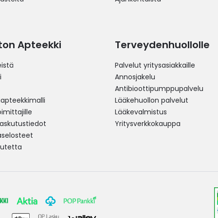
ston Apteekki
Terveydenhuollolle
istä
Palvelut yritysasiakkaille
i
Annosjakelu
Antibioottipumppupalvelu
pteekkimalli
Lääkehuollon palvelut
mittajille
Lääkevalmistus
 laskutustiedot
Yritysverkkokauppa
aselosteet
utetta