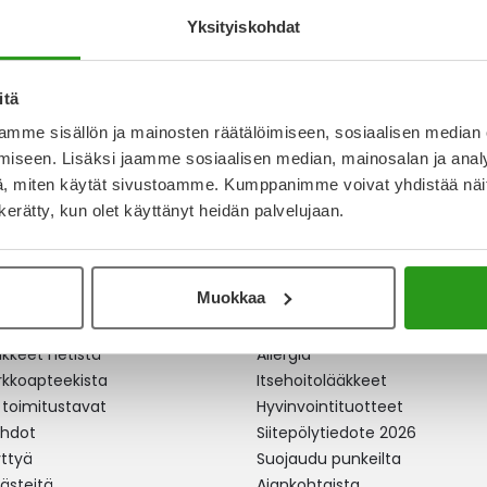
Yksityiskohdat
itä
mme sisällön ja mainosten räätälöimiseen, sosiaalisen median
iseen. Lisäksi jaamme sosiaalisen median, mainosalan ja analy
, miten käytät sivustoamme. Kumppanimme voivat yhdistää näitä t
n kerätty, kun olet käyttänyt heidän palvelujaan.
Muokkaa
apteekki
Ajankohtaista
äkkeet netistä
Allergia
erkkoapteekista
Itsehoitolääkkeet
 toimitustavat
Hyvinvointituotteet
ehdot
Siitepölytiedote 2026
yttyä
Suojaudu punkeilta
västeitä
Ajankohtaista