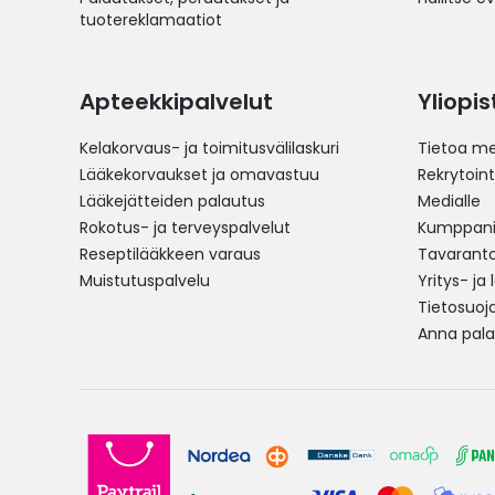
tuotereklamaatiot
Apteekkipalvelut
Yliopi
Kelakorvaus- ja toimitusvälilaskuri
Tietoa me
Lääkekorvaukset ja omavastuu
Rekrytoint
Lääkejätteiden palautus
Medialle
Rokotus- ja terveyspalvelut
Kumppania
Reseptilääkkeen varaus
Tavarantoi
Muistutuspalvelu
Yritys- ja
Tietosuoj
Anna pala