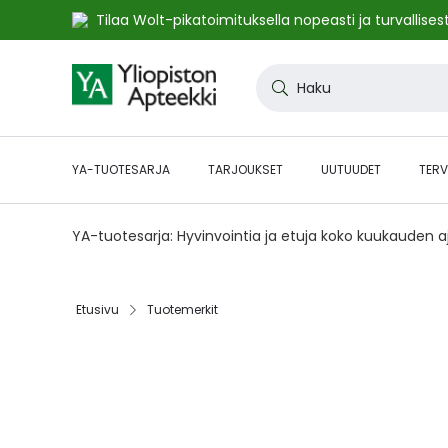
Tilaa Wolt-pikatoimituksella nopeasti ja turvallisest
Skip
to
Haku
Content
YA-TUOTESARJA
TARJOUKSET
UUTUUDET
TERV
YA-tuotesarja: Hyvinvointia ja etuja koko kuukauden 
Etusivu
Tuotemerkit