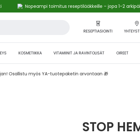
i
Nopeampi toimitus reseptilääkkeille – jopa 1–2 arkipä
RESEPTIASIOINTI
YHTEYST
EYS
KOSMETIIKKA
VITAMIINIT JA RAVINTOLISÄT
OIREET
ajan! Osallistu myös YA-tuotepaketin arvontaan 🎁
STOP HE