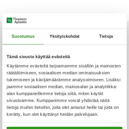
Yleis
Lapset
Vartalon ihonhoito
Nesteytysvalmisteet
Kurkkukipu
Virts
Umme
Matkailu
YA-tuotesarja
Omega-3 ja rasvahapot
Lihas- ja nivelkipu
Virts
Vitam
Suostumus
Yksityiskohdat
Tietoja
Raskaus, äitiys ja vauvan hoito
Proteiini ja muut lisäravinteet
Närästys
Ota yhteyttä
Tämä sivusto käyttää evästeitä
Silmät, korvat ja nenä
Rauta ja rautalisät
Peräpukamat
Käytämme evästeitä tarjoamamme sisällön ja mainosten
räätälöimiseen, sosiaalisen median ominaisuuksien
Suunhoito
Ravitsemus
Päänsärky
tukemiseen ja kävijämäärämme analysoimiseen. Lisäksi
Verkkoapteekki
jaamme sosiaalisen median, mainosalan ja analytiikka-
Sydän ja verenkierto
Sinkki
Ripuli
alan kumppaneillemme tietoja siitä, miten käytät
sivustoamme. Kumppanimme voivat yhdistää näitä
Testit, mittarit ja laitteet
Ubikinoni - koentsyymi Q10
Suun kuivuminen
tietoja muihin tietoihin, joita olet antanut heille tai joita on
Ajankohtaista
kerätty, kun olet käyttänyt heidän palvelujaan.
Tupakoinnin lopettaminen
Urheilu ja tarvikkeet
Syyhy