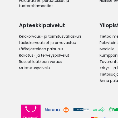
Palautukset, peruutukset ja
Hallitse e
tuotereklamaatiot
Apteekkipalvelut
Yliopi
Kelakorvaus- ja toimitusvälilaskuri
Tietoa me
Lääkekorvaukset ja omavastuu
Rekrytoint
Lääkejätteiden palautus
Medialle
Rokotus- ja terveyspalvelut
Kumppania
Reseptilääkkeen varaus
Tavarantoi
Muistutuspalvelu
Yritys- ja
Tietosuoj
Anna pala