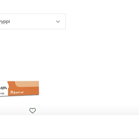
yyppi
N
GEELI 0,5%