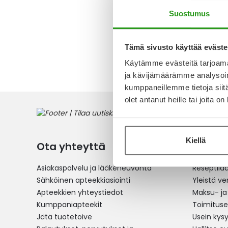
Alk.
8,35
Suostumus
Tämä sivusto käyttää eväste
1
tuote
Käytämme evästeitä tarjoama
ja kävijämäärämme analysoim
kumppaneillemme tietoja siitä
olet antanut heille tai joita o
Kiellä
Ota yhteyttä
Verkko
Asiakaspalvelu ja lääkeneuvonta
Reseptilä
Sähköinen apteekkiasiointi
Yleistä v
Apteekkien yhteystiedot
Maksu- ja
Kumppaniapteekit
Toimitus
Jätä tuotetoive
Usein kys