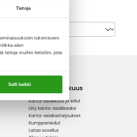
Tietoja
Järjestä
Järjestä
 ominaisuuksien tukemiseen
tiikka-alan
ietoja muihin tietoihin, joita
Salli kaikki
Kanta-asiakkuus
Kanta-asiakkuus ja edut
Liity kanta-asiakkaaksi
Kanta-asiakastarjoukset
Kumppaniedut
Lataa sovellus