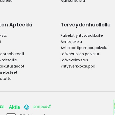
västeitä
Ajankohtaista
ston Apteekki
Terveydenhuollolle
istä
Palvelut yritysasiakkaille
i
Annosjakelu
Antibioottipumppupalvelu
pteekkimalli
Lääkehuollon palvelut
mittajille
Lääkevalmistus
 laskutustiedot
Yritysverkkokauppa
aselosteet
utetta