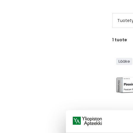
Tuotet
1
tuote
Lääke
PIROXI
PIROXIN 