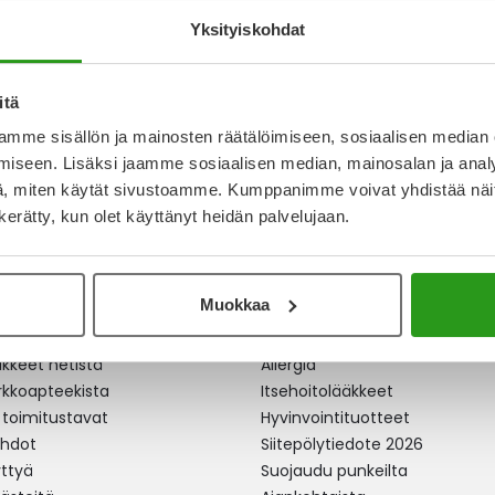
 €
Yksityiskohdat
itä
mme sisällön ja mainosten räätälöimiseen, sosiaalisen median
iseen. Lisäksi jaamme sosiaalisen median, mainosalan ja analy
, miten käytät sivustoamme. Kumppanimme voivat yhdistää näitä t
n kerätty, kun olet käyttänyt heidän palvelujaan.
Muokkaa
apteekki
Ajankohtaista
äkkeet netistä
Allergia
erkkoapteekista
Itsehoitolääkkeet
 toimitustavat
Hyvinvointituotteet
ehdot
Siitepölytiedote 2026
yttyä
Suojaudu punkeilta