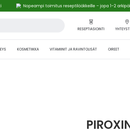
i
Nopeampi toimitus reseptilääkkeille – jopa 1–2 arkipä
RESEPTIASIOINTI
YHTEYST
EYS
KOSMETIIKKA
VITAMIINIT JA RAVINTOLISÄT
OIREET
alihintaiset tuotteet kanta-asiakkaille -24 % to klo 23.59 asti.
PIROXI