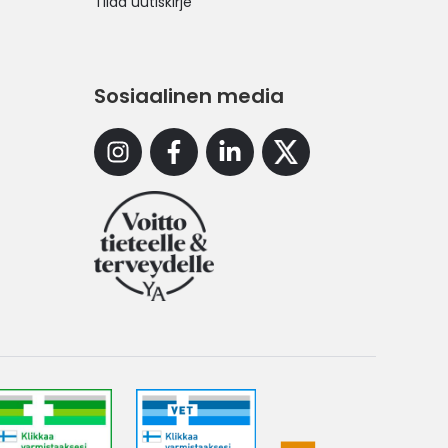
Tilaa uutiskirje
Sosiaalinen media
Instagram
Facebook
Linkedin
X