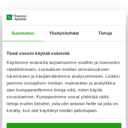
Yleis
Lapset
Vartalon ihonhoito
Nesteytysvalmisteet
Kurkkukipu
Virts
Umme
Matkailu
YA-tuotesarja
Omega-3 ja rasvahapot
Lihas- ja nivelkipu
Virts
Vitam
Suostumus
Yksityiskohdat
Tietoja
Raskaus, äitiys ja vauvan hoito
Proteiini ja muut lisäravinteet
Närästys
Ota yhteyttä
Tämä sivusto käyttää evästeitä
Silmät, korvat ja nenä
Rauta ja rautalisät
Peräpukamat
Käytämme evästeitä tarjoamamme sisällön ja mainosten
räätälöimiseen, sosiaalisen median ominaisuuksien
Suunhoito
Ravitsemus
Päänsärky
Verkkoapteekki
tukemiseen ja kävijämäärämme analysoimiseen. Lisäksi
jaamme sosiaalisen median, mainosalan ja analytiikka-
Sydän ja verenkierto
Sinkki
Ripuli
alan kumppaneillemme tietoja siitä, miten käytät
sivustoamme. Kumppanimme voivat yhdistää näitä
Ajankohtaista
tietoja muihin tietoihin, joita olet antanut heille tai joita on
Testit, mittarit ja laitteet
Ubikinoni - koentsyymi Q10
Suun kuivuminen
kerätty, kun olet käyttänyt heidän palvelujaan.
Tupakoinnin lopettaminen
Urheilu ja tarvikkeet
Syyhy