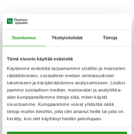
Yleis
Lapset
Vartalon ihonhoito
Nesteytysvalmisteet
Kurkkukipu
Virts
Umme
Matkailu
YA-tuotesarja
Omega-3 ja rasvahapot
Lihas- ja nivelkipu
Virts
Vitam
Suostumus
Yksityiskohdat
Tietoja
Raskaus, äitiys ja vauvan hoito
Proteiini ja muut lisäravinteet
Närästys
Ota yhteyttä
Tämä sivusto käyttää evästeitä
Silmät, korvat ja nenä
Rauta ja rautalisät
Peräpukamat
Käytämme evästeitä tarjoamamme sisällön ja mainosten
räätälöimiseen, sosiaalisen median ominaisuuksien
Suunhoito
Ravitsemus
Päänsärky
tukemiseen ja kävijämäärämme analysoimiseen. Lisäksi
Verkkoapteekki
jaamme sosiaalisen median, mainosalan ja analytiikka-
Sydän ja verenkierto
Sinkki
Ripuli
alan kumppaneillemme tietoja siitä, miten käytät
sivustoamme. Kumppanimme voivat yhdistää näitä
Testit, mittarit ja laitteet
Ubikinoni - koentsyymi Q10
Suun kuivuminen
tietoja muihin tietoihin, joita olet antanut heille tai joita on
Ajankohtaista
kerätty, kun olet käyttänyt heidän palvelujaan.
Tupakoinnin lopettaminen
Urheilu ja tarvikkeet
Syyhy