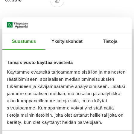
67,90 €
Yleis
Lapset
Vartalon ihonhoito
Nesteytysvalmisteet
Kurkkukipu
Virts
Umme
Matkailu
YA-tuotesarja
Omega-3 ja rasvahapot
Lihas- ja nivelkipu
Virts
Vitam
Suostumus
Yksityiskohdat
Tietoja
Raskaus, äitiys ja vauvan hoito
Proteiini ja muut lisäravinteet
Närästys
Silmät, korvat ja nenä
Rauta ja rautalisät
Peräpukamat
Ota yhteyttä
Tämä sivusto käyttää evästeitä
Käytämme evästeitä tarjoamamme sisällön ja mainosten
Suunhoito
Ravitsemus
Päänsärky
räätälöimiseen, sosiaalisen median ominaisuuksien
tukemiseen ja kävijämäärämme analysoimiseen. Lisäksi
Verkkoapteekki
Sydän ja verenkierto
Sinkki
Ripuli
jaamme sosiaalisen median, mainosalan ja analytiikka-
alan kumppaneillemme tietoja siitä, miten käytät
sivustoamme. Kumppanimme voivat yhdistää näitä
Testit, mittarit ja laitteet
Ubikinoni - koentsyymi Q10
Suun kuivuminen
tietoja muihin tietoihin, joita olet antanut heille tai joita on
Ajankohtaista
kerätty, kun olet käyttänyt heidän palvelujaan.
Tupakoinnin lopettaminen
Urheilu ja tarvikkeet
Syyhy