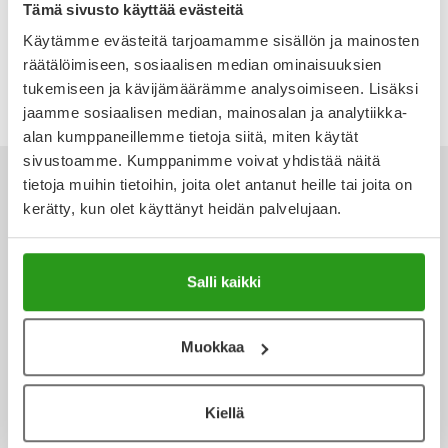
Tämä sivusto käyttää evästeitä
Ulkoilu
Vitamiinit
Syylät ja känsät
Käytämme evästeitä tarjoamamme sisällön ja mainosten
16,90 €
räätälöimiseen, sosiaalisen median ominaisuuksien
Uni ja mieli
YA-tuotesarja
Täit
tukemiseen ja kävijämäärämme analysoimiseen. Lisäksi
jaamme sosiaalisen median, mainosalan ja analytiikka-
Vatsa
Ummetus
alan kumppaneillemme tietoja siitä, miten käytät
sivustoamme. Kumppanimme voivat yhdistää näitä
Yskä
tietoja muihin tietoihin, joita olet antanut heille tai joita on
kerätty, kun olet käyttänyt heidän palvelujaan.
Äänen käheys
Ota yhteyttä
Salli kaikki
Muokkaa
Verkkoapteekki
Kiellä