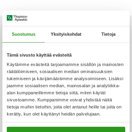
Yleis
Lapset
Vartalon ihonhoito
Nesteytysvalmisteet
Kurkkukipu
Virts
Umme
Matkailu
YA-tuotesarja
Omega-3 ja rasvahapot
Lihas- ja nivelkipu
Virts
Vitam
Suostumus
Yksityiskohdat
Tietoja
Raskaus, äitiys ja vauvan hoito
Proteiini ja muut lisäravinteet
Närästys
Ota yhteyttä
Tämä sivusto käyttää evästeitä
Silmät, korvat ja nenä
Rauta ja rautalisät
Peräpukamat
Käytämme evästeitä tarjoamamme sisällön ja mainosten
räätälöimiseen, sosiaalisen median ominaisuuksien
Suunhoito
Ravitsemus
Päänsärky
Verkkoapteekki
tukemiseen ja kävijämäärämme analysoimiseen. Lisäksi
jaamme sosiaalisen median, mainosalan ja analytiikka-
Sydän ja verenkierto
Sinkki
Ripuli
alan kumppaneillemme tietoja siitä, miten käytät
sivustoamme. Kumppanimme voivat yhdistää näitä
Ajankohtaista
tietoja muihin tietoihin, joita olet antanut heille tai joita on
Testit, mittarit ja laitteet
Ubikinoni - koentsyymi Q10
Suun kuivuminen
kerätty, kun olet käyttänyt heidän palvelujaan.
Tupakoinnin lopettaminen
Urheilu ja tarvikkeet
Syyhy