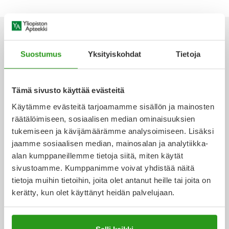
Yleis
Lapset
Vartalon ihonhoito
Nesteytysvalmisteet
Kurkkukipu
Virts
Umme
Matkailu
YA-tuotesarja
Omega-3 ja rasvahapot
Lihas- ja nivelkipu
Virts
Suostumus
Yksityiskohdat
Tietoja
Vitam
Ota yhteyttä
Raskaus, äitiys ja vauvan hoito
Proteiini ja muut lisäravinteet
Närästys
Tämä sivusto käyttää evästeitä
Silmät, korvat ja nenä
Rauta ja rautalisät
Peräpukamat
Käytämme evästeitä tarjoamamme sisällön ja mainosten
räätälöimiseen, sosiaalisen median ominaisuuksien
Verkkoapteekki
tukemiseen ja kävijämäärämme analysoimiseen. Lisäksi
Suunhoito
Ravitsemus
Päänsärky
jaamme sosiaalisen median, mainosalan ja analytiikka-
alan kumppaneillemme tietoja siitä, miten käytät
Sydän ja verenkierto
Sinkki
Ripuli
sivustoamme. Kumppanimme voivat yhdistää näitä
Ajankohtaista
tietoja muihin tietoihin, joita olet antanut heille tai joita on
Testit, mittarit ja laitteet
Ubikinoni - koentsyymi Q10
Suun kuivuminen
kerätty, kun olet käyttänyt heidän palvelujaan.
Tupakoinnin lopettaminen
Urheilu ja tarvikkeet
Syyhy
Kanta-asiakkuus