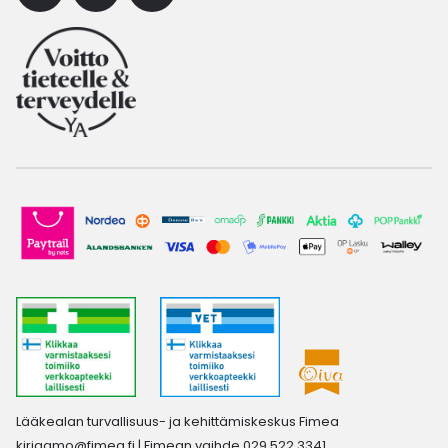
Lääkealan turvallisuus- ja kehittämiskeskus Fimea
kirjaamo@fimea.fi
| Fimean vaihde 029 522 3341