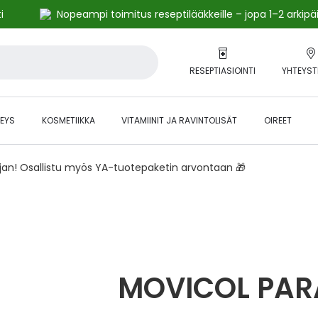
i
Nopeampi toimitus reseptilääkkeille – jopa 1–2 arkipä
RESEPTIASIOINTI
YHTEYST
EYS
KOSMETIIKKA
VITAMIINIT JA RAVINTOLISÄT
OIREET
ajan! Osallistu myös YA-tuotepaketin arvontaan 🎁
MOVICOL PA