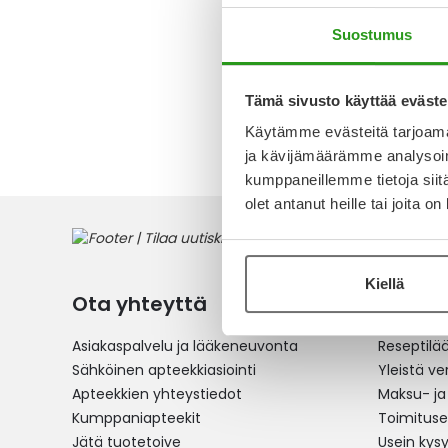
Alk.
11,2
Suostumus
Tämä sivusto käyttää eväste
1
tuote
Käytämme evästeitä tarjoama
ja kävijämäärämme analysoim
kumppaneillemme tietoja siitä
olet antanut heille tai joita o
Kiellä
Ota yhteyttä
Verkko
Asiakaspalvelu ja lääkeneuvonta
Reseptilä
Sähköinen apteekkiasiointi
Yleistä v
Apteekkien yhteystiedot
Maksu- ja
Kumppaniapteekit
Toimitus
Jätä tuotetoive
Usein kys