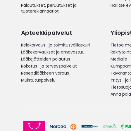
Palautukset, peruutukset ja
Hallitse e
tuotereklamaatiot
Apteekkipalvelut
Yliopi
Kelakorvaus- ja toimitusvälilaskuri
Tietoa me
Lääkekorvaukset ja omavastuu
Rekrytoint
Lääkejätteiden palautus
Medialle
Rokotus- ja terveyspalvelut
Kumppania
Reseptilääkkeen varaus
Tavarantoi
Muistutuspalvelu
Yritys- ja
Tietosuoj
Anna pala