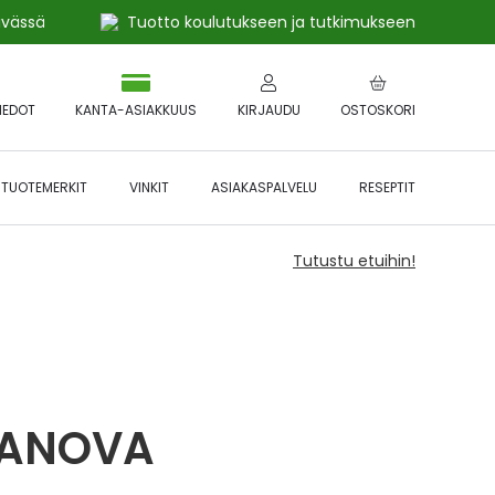
ivässä
Tuotto koulutukseen ja tutkimukseen
IEDOT
KANTA-ASIAKKUUS
KIRJAUDU
OSTOSKORI
TUOTEMERKIT
VINKIT
ASIAKASPALVELU
RESEPTIT
Tutustu etuihin!
RANOVA