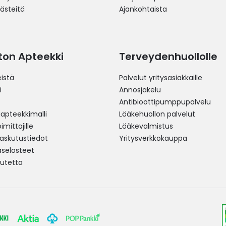
västeitä
Ajankohtaista
ston Apteekki
Terveydenhuollolle
istä
Palvelut yritysasiakkaille
i
Annosjakelu
Antibioottipumppupalvelu
pteekkimalli
Lääkehuollon palvelut
mittajille
Lääkevalmistus
 laskutustiedot
Yritysverkkokauppa
aselosteet
utetta