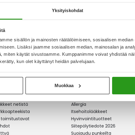
9 €
Yksityiskohdat
itä
mme sisällön ja mainosten räätälöimiseen, sosiaalisen median
iseen. Lisäksi jaamme sosiaalisen median, mainosalan ja analy
, miten käytät sivustoamme. Kumppanimme voivat yhdistää näitä t
n kerätty, kun olet käyttänyt heidän palvelujaan.
Muokkaa
apteekki
Ajankohtaista
äkkeet netistä
Allergia
erkkoapteekista
Itsehoitolääkkeet
 toimitustavat
Hyvinvointituotteet
ehdot
Siitepölytiedote 2026
yttyä
Suojaudu punkeilta