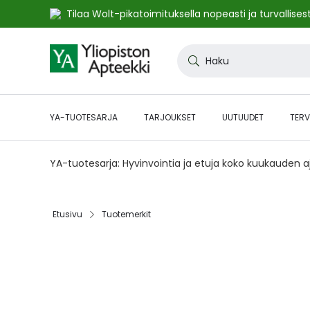
Tilaa Wolt-pikatoimituksella nopeasti ja turvallisest
Skip
to
Haku
Content
YA-TUOTESARJA
TARJOUKSET
UUTUUDET
TERV
YA-tuotesarja: Hyvinvointia ja etuja koko kuukauden 
Etusivu
Tuotemerkit