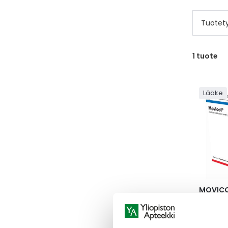
Tuotet
1
tuote
Lääke
MOVICO
MOVICO
JAUHE O
VARTEN