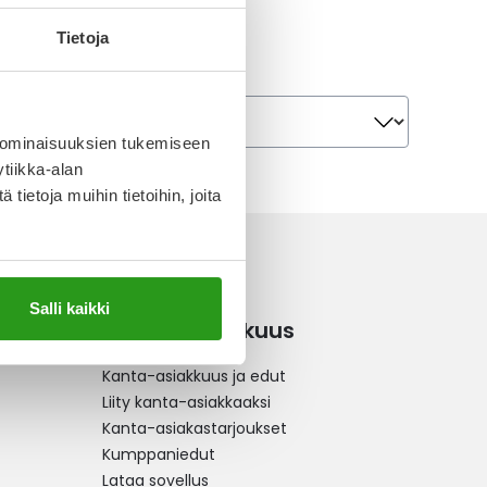
Tietoja
Järjestä
Järjestä
 ominaisuuksien tukemiseen
tiikka-alan
ietoja muihin tietoihin, joita
Salli kaikki
Kanta-asiakkuus
Kanta-asiakkuus ja edut
Liity kanta-asiakkaaksi
Kanta-asiakastarjoukset
Kumppaniedut
Lataa sovellus