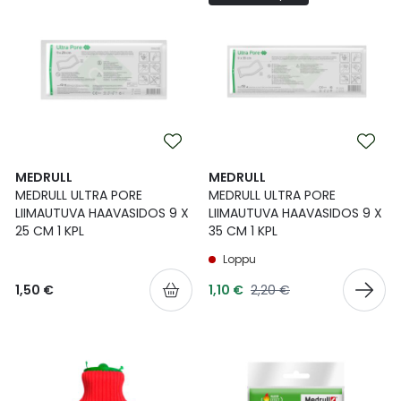
Ulkoilu
Vitamiinit
Syylät ja känsät
Uni ja mieli
YA-tuotesarja
Täit
Vatsa
Ummetus
Yskä
MEDRULL
MEDRULL
MEDRULL ULTRA PORE
MEDRULL ULTRA PORE
Äänen käheys
LIIMAUTUVA HAAVASIDOS 9 X
LIIMAUTUVA HAAVASIDOS 9 X
25 CM 1 KPL
35 CM 1 KPL
Loppu
Tarjoushinta
Normaalihinta
1,50 €
1,10 €
2,20 €