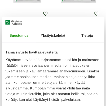
MEDRULL
MEDRULL
MEDRULL ULTRA PORE
MEDRULL ULTRA PORE
LIIMAUTUVA HAAVASIDOS 9 X
LIIMAUTUVA HAAVASIDOS 9 X
Suostumus
Yksityiskohdat
Tietoja
20 CM 1 KPL
30 CM 1 KPL
1,20 €
1,90 €
Tämä sivusto käyttää evästeitä
Käytämme evästeitä tarjoamamme sisällön ja mainosten
räätälöimiseen, sosiaalisen median ominaisuuksien
tukemiseen ja kävijämäärämme analysoimiseen. Lisäksi
jaamme sosiaalisen median, mainosalan ja analytiikka-
alan kumppaneillemme tietoja siitä, miten käytät
sivustoamme. Kumppanimme voivat yhdistää näitä
tietoja muihin tietoihin, joita olet antanut heille tai joita on
kerätty, kun olet käyttänyt heidän palvelujaan.