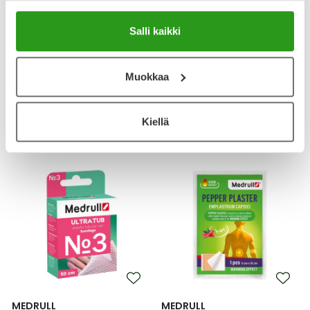
MEDRULL
MEDRULL
Salli kaikki
MEDRULL HOTPLASTER
MEDRULL ULTRATUB
LÄMPÖLAASTARI 9 X 14 CM 1
JOUSTAVA PUTKISIDE N1
KPL
0,9CMX50CM 1 KPL
Muokkaa
2,20 €
3,50 €
Kiellä
MEDRULL
MEDRULL