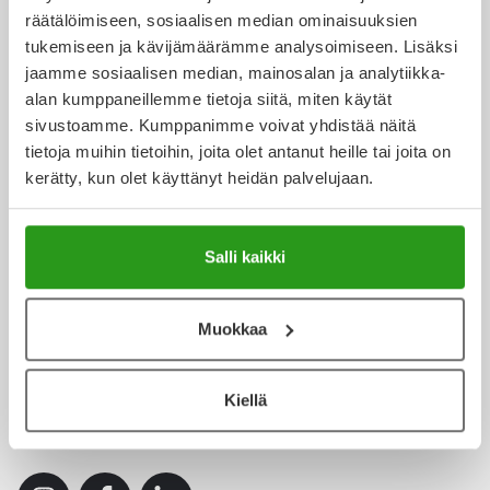
Yleis
Kanta-asiakkuus
räätälöimiseen, sosiaalisen median ominaisuuksien
tukemiseen ja kävijämäärämme analysoimiseen. Lisäksi
Lapset
Vartalon ihonhoito
Nesteytysvalmisteet
Kurkkukipu
Virts
Umme
jaamme sosiaalisen median, mainosalan ja analytiikka-
alan kumppaneillemme tietoja siitä, miten käytät
Matkailu
YA-tuotesarja
Omega-3 ja rasvahapot
Lihas- ja nivelkipu
Virts
Apteekkipalvelut
Vitam
sivustoamme. Kumppanimme voivat yhdistää näitä
tietoja muihin tietoihin, joita olet antanut heille tai joita on
Raskaus, äitiys ja vauvan hoito
Proteiini ja muut lisäravinteet
Närästys
kerätty, kun olet käyttänyt heidän palvelujaan.
Yliopiston Apteekki
Silmät, korvat ja nenä
Rauta ja rautalisät
Peräpukamat
Salli kaikki
Suunhoito
Ravitsemus
Päänsärky
Terveydenhuollolle
Muokkaa
Sydän ja verenkierto
Sinkki
Ripuli
Testit, mittarit ja laitteet
Ubikinoni - koentsyymi Q10
Suun kuivuminen
Kiellä
Sosiaalinen media
Tupakoinnin lopettaminen
Urheilu ja tarvikkeet
Syyhy