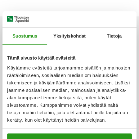
Yleis
Lapset
Vartalon ihonhoito
Nesteytysvalmisteet
Kurkkukipu
Virts
Umme
Matkailu
YA-tuotesarja
Omega-3 ja rasvahapot
Lihas- ja nivelkipu
Virts
Vitam
Suostumus
Yksityiskohdat
Tietoja
Raskaus, äitiys ja vauvan hoito
Proteiini ja muut lisäravinteet
Närästys
Ota yhteyttä
Tämä sivusto käyttää evästeitä
Silmät, korvat ja nenä
Rauta ja rautalisät
Peräpukamat
Käytämme evästeitä tarjoamamme sisällön ja mainosten
räätälöimiseen, sosiaalisen median ominaisuuksien
Suunhoito
Ravitsemus
Päänsärky
Verkkoapteekki
tukemiseen ja kävijämäärämme analysoimiseen. Lisäksi
jaamme sosiaalisen median, mainosalan ja analytiikka-
Sydän ja verenkierto
Sinkki
Ripuli
alan kumppaneillemme tietoja siitä, miten käytät
sivustoamme. Kumppanimme voivat yhdistää näitä
Ajankohtaista
tietoja muihin tietoihin, joita olet antanut heille tai joita on
Testit, mittarit ja laitteet
Ubikinoni - koentsyymi Q10
Suun kuivuminen
kerätty, kun olet käyttänyt heidän palvelujaan.
Tupakoinnin lopettaminen
Urheilu ja tarvikkeet
Syyhy