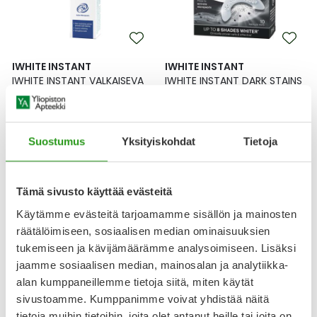
Ulkoilu
Vitamiinit
Syylät ja känsät
Uni ja mieli
YA-tuotesarja
Täit
IWHITE INSTANT
IWHITE INSTANT
IWHITE INSTANT VALKAISEVA
IWHITE INSTANT DARK STAINS
Vatsa
Ummetus
HAMMASTAHNA 75 ML
WHITENING KIT 10X0,8 G
Yskä
12,90 €
45,00 €
Suostumus
Yksityiskohdat
Tietoja
Äänen käheys
Tämä sivusto käyttää evästeitä
Käytämme evästeitä tarjoamamme sisällön ja mainosten
räätälöimiseen, sosiaalisen median ominaisuuksien
tukemiseen ja kävijämäärämme analysoimiseen. Lisäksi
jaamme sosiaalisen median, mainosalan ja analytiikka-
alan kumppaneillemme tietoja siitä, miten käytät
sivustoamme. Kumppanimme voivat yhdistää näitä
tietoja muihin tietoihin, joita olet antanut heille tai joita on