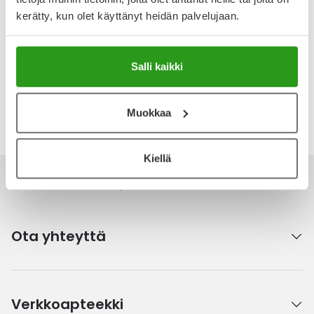
IWHITE INSTANT
IWHITE INSTANT
kerätty, kun olet käyttänyt heidän palvelujaan.
IWHITE COLOUR
IWHITE DARK STAINS
CORRECTING SERUM 30 ML
HAMMASTAHNA 75 ML
Salli kaikki
17,90 €
11,90 €
Muokkaa
Kiellä
Ota yhteyttä
Verkkoapteekki