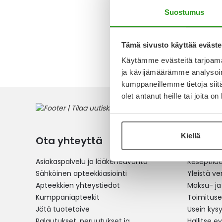
15,90 €
Suostumus
Tämä sivusto käyttää eväste
2
tuotett
Käytämme evästeitä tarjoama
ja kävijämäärämme analysoim
kumppaneillemme tietoja siitä
olet antanut heille tai joita o
Kiellä
Ota yhteyttä
Verkko
Asiakaspalvelu ja lääkeneuvonta
Reseptilä
Sähköinen apteekkiasiointi
Yleistä v
Apteekkien yhteystiedot
Maksu- ja
Kumppaniapteekit
Toimitus
Jätä tuotetoive
Usein kys
Palautukset, peruutukset ja
Hallitse e