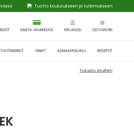
ivässä
Tuotto koulutukseen ja tutkimukseen
IEDOT
KANTA-ASIAKKUUS
KIRJAUDU
OSTOSKORI
TUOTEMERKIT
VINKIT
ASIAKASPALVELU
RESEPTIT
Tutustu etuihin!
EK