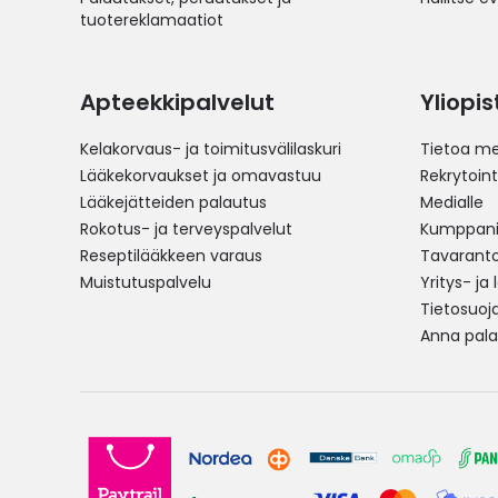
tuotereklamaatiot
Apteekkipalvelut
Yliopi
Kelakorvaus- ja toimitusvälilaskuri
Tietoa me
Lääkekorvaukset ja omavastuu
Rekrytoint
Lääkejätteiden palautus
Medialle
Rokotus- ja terveyspalvelut
Kumppania
Reseptilääkkeen varaus
Tavarantoi
Muistutuspalvelu
Yritys- ja
Tietosuoj
Anna pala