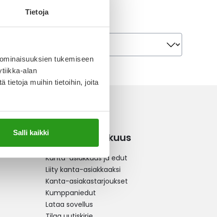
Tietoja
Järjestä
Järjestä
 ominaisuuksien tukemiseen
tiikka-alan
ietoja muihin tietoihin, joita
Salli kaikki
Kanta-asiakkuus
Kanta-asiakkuus ja edut
Liity kanta-asiakkaaksi
Kanta-asiakastarjoukset
Kumppaniedut
Lataa sovellus
Tilaa uutiskirje