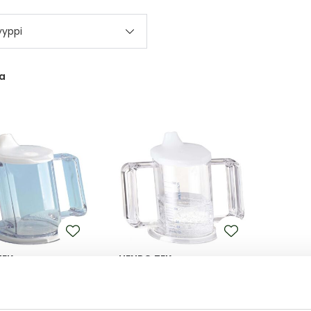
yyppi
a
TEK
HENRO TEK
P MUKI KANNELLA
HANDYCUP MUKI MITTA-
ASTEIKOLLA 1 KPL