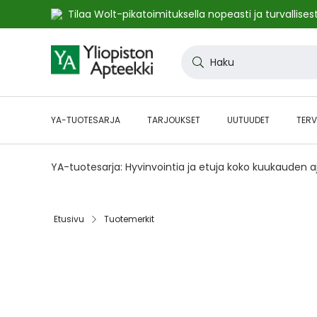
Tilaa Wolt-pikatoimituksella nopeasti ja turvallisest
Skip
to
Haku
Content
YA-TUOTESARJA
TARJOUKSET
UUTUUDET
TERV
YA-tuotesarja: Hyvinvointia ja etuja koko kuukauden 
Etusivu
Tuotemerkit