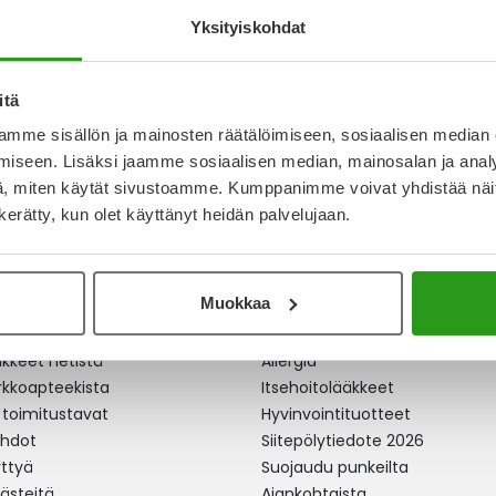
21,50 €
Yksityiskohdat
itä
a
mme sisällön ja mainosten räätälöimiseen, sosiaalisen median
iseen. Lisäksi jaamme sosiaalisen median, mainosalan ja analy
, miten käytät sivustoamme. Kumppanimme voivat yhdistää näitä t
n kerätty, kun olet käyttänyt heidän palvelujaan.
Muokkaa
apteekki
Ajankohtaista
äkkeet netistä
Allergia
erkkoapteekista
Itsehoitolääkkeet
 toimitustavat
Hyvinvointituotteet
ehdot
Siitepölytiedote 2026
yttyä
Suojaudu punkeilta
västeitä
Ajankohtaista