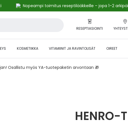
i
Nopeampi toimitus reseptilääkkeille – jopa 1–2 arkipä
RESEPTIASIOINTI
YHTEYST
EYS
KOSMETIIKKA
VITAMIINIT JA RAVINTOLISÄT
OIREET
ajan! Osallistu myös YA-tuotepaketin arvontaan 🎁
HENRO-T