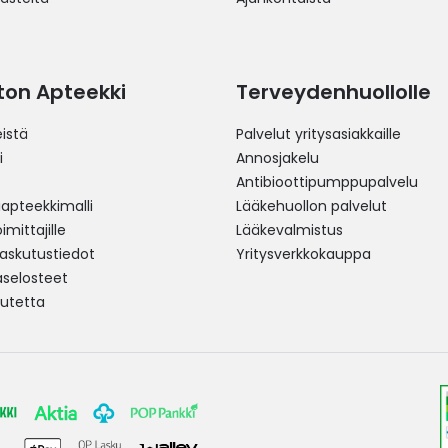
ston Apteekki
Terveydenhuollolle
istä
Palvelut yritysasiakkaille
i
Annosjakelu
Antibioottipumppupalvelu
pteekkimalli
Lääkehuollon palvelut
mittajille
Lääkevalmistus
 laskutustiedot
Yritysverkkokauppa
aselosteet
utetta