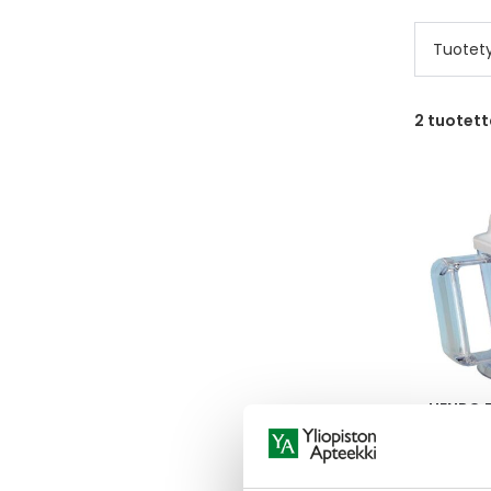
Tuotet
2
tuotett
HENRO 
HANDYCU
1 KPL