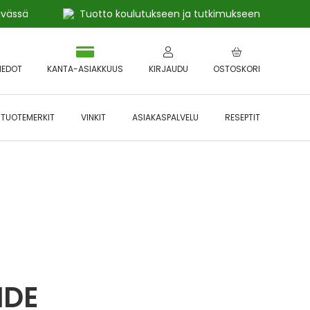
ivässä
Tuotto koulutukseen ja tutkimukseen
IEDOT
KANTA-ASIAKKUUS
KIRJAUDU
OSTOSKORI
TUOTEMERKIT
VINKIT
ASIAKASPALVELU
RESEPTIT
 🔥 *Katso tarkemmat ehdot
Hyödynnä
etu!
IDE