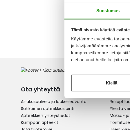
11,90 €
Suostumus
Tämä sivusto käyttää eväste
2
tuotett
Käytämme evästeitä tarjoama
ja kävijämäärämme analysoim
kumppaneillemme tietoja siitä
olet antanut heille tai joita o
Kiellä
Ota yhteyttä
Verkko
Asiakaspalvelu ja lääkeneuvonta
Reseptilä
Sähköinen apteekkiasiointi
Yleistä v
Apteekkien yhteystiedot
Maksu- ja
Kumppaniapteekit
Toimitus
Jätä tuotetoive
Usein kys