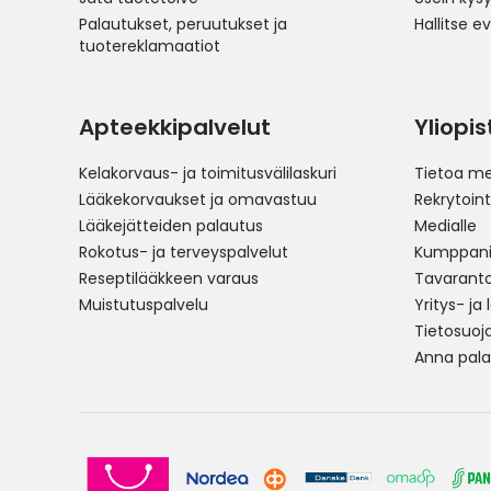
Palautukset, peruutukset ja
Hallitse e
tuotereklamaatiot
Apteekkipalvelut
Yliopi
Kelakorvaus- ja toimitusvälilaskuri
Tietoa me
Lääkekorvaukset ja omavastuu
Rekrytoint
Lääkejätteiden palautus
Medialle
Rokotus- ja terveyspalvelut
Kumppania
Reseptilääkkeen varaus
Tavarantoi
Muistutuspalvelu
Yritys- ja
Tietosuoj
Anna pala