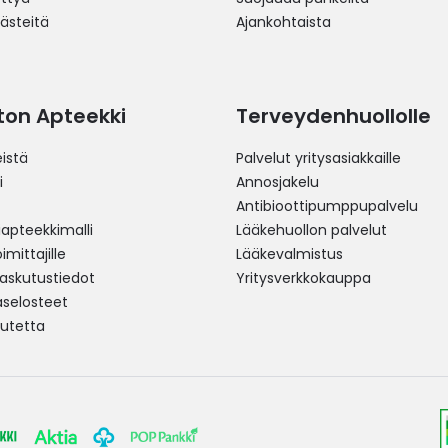
västeitä
Ajankohtaista
ston Apteekki
Terveydenhuollolle
istä
Palvelut yritysasiakkaille
i
Annosjakelu
Antibioottipumppupalvelu
pteekkimalli
Lääkehuollon palvelut
mittajille
Lääkevalmistus
 laskutustiedot
Yritysverkkokauppa
aselosteet
utetta