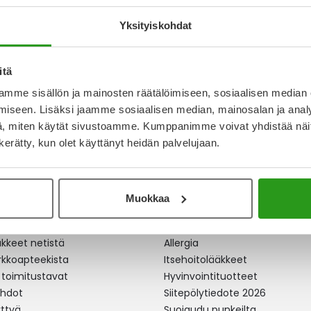
6,60 €
Yksityiskohdat
itä
a
mme sisällön ja mainosten räätälöimiseen, sosiaalisen median
iseen. Lisäksi jaamme sosiaalisen median, mainosalan ja analy
, miten käytät sivustoamme. Kumppanimme voivat yhdistää näitä t
n kerätty, kun olet käyttänyt heidän palvelujaan.
Muokkaa
apteekki
Ajankohtaista
äkkeet netistä
Allergia
erkkoapteekista
Itsehoitolääkkeet
 toimitustavat
Hyvinvointituotteet
ehdot
Siitepölytiedote 2026
yttyä
Suojaudu punkeilta