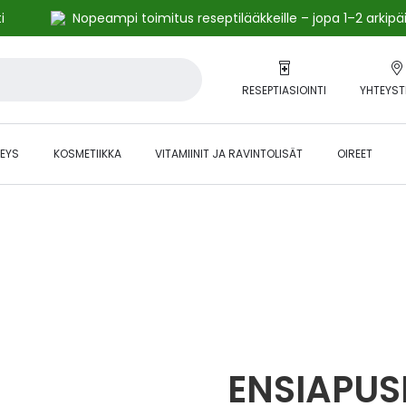
i
Nopeampi toimitus reseptilääkkeille – jopa 1–2 arkipä
RESEPTIASIOINTI
YHTEYST
EYS
KOSMETIIKKA
VITAMIINIT JA RAVINTOLISÄT
OIREET
alihintaiset tuotteet kanta-asiakkaille -24 % to klo 23.59 asti.
ENSIAPUS