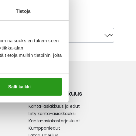
Tietoja
Järjestä
Järjestä
 ominaisuuksien tukemiseen
tiikka-alan
ietoja muihin tietoihin, joita
Salli kaikki
Kanta-asiakkuus
Kanta-asiakkuus ja edut
Liity kanta-asiakkaaksi
Kanta-asiakastarjoukset
Kumppaniedut
Lataa sovellus