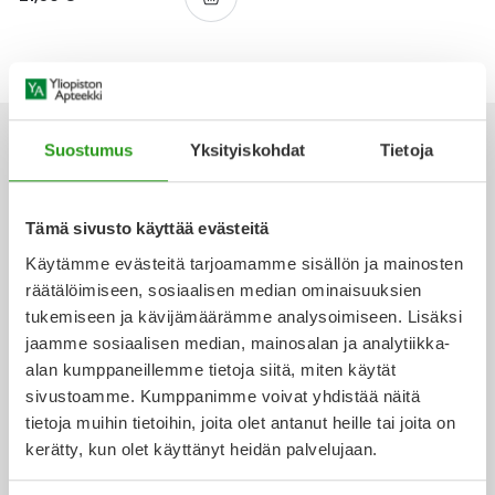
Yleis
Lapset
Vartalon ihonhoito
Nesteytysvalmisteet
Kurkkukipu
Virts
Umme
Matkailu
YA-tuotesarja
Omega-3 ja rasvahapot
Lihas- ja nivelkipu
Virts
Vitam
Suostumus
Yksityiskohdat
Tietoja
Raskaus, äitiys ja vauvan hoito
Proteiini ja muut lisäravinteet
Närästys
Ota yhteyttä
Silmät, korvat ja nenä
Rauta ja rautalisät
Peräpukamat
Tämä sivusto käyttää evästeitä
Käytämme evästeitä tarjoamamme sisällön ja mainosten
Suunhoito
Ravitsemus
Päänsärky
räätälöimiseen, sosiaalisen median ominaisuuksien
tukemiseen ja kävijämäärämme analysoimiseen. Lisäksi
Verkkoapteekki
jaamme sosiaalisen median, mainosalan ja analytiikka-
Sydän ja verenkierto
Sinkki
Ripuli
alan kumppaneillemme tietoja siitä, miten käytät
sivustoamme. Kumppanimme voivat yhdistää näitä
Testit, mittarit ja laitteet
Ubikinoni - koentsyymi Q10
Suun kuivuminen
tietoja muihin tietoihin, joita olet antanut heille tai joita on
Ajankohtaista
kerätty, kun olet käyttänyt heidän palvelujaan.
Tupakoinnin lopettaminen
Urheilu ja tarvikkeet
Syyhy