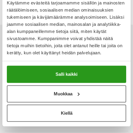
koostumuksensa ansiosta
Canikur
onkin monen
Käytämme evästeitä tarjoamamme sisällön ja mainosten
Ulkoilu
Vitamiinit
Syylät ja känsät
herkkävatsaisen koiran luottotuote, jota käytetään
räätälöimiseen, sosiaalisen median ominaisuuksien
vatsaongelmien hoidossa.
tukemiseen ja kävijämäärämme analysoimiseen. Lisäksi
Uni ja mieli
YA-tuotesarja
Täit
jaamme sosiaalisen median, mainosalan ja analytiikka-
alan kumppaneillemme tietoja siitä, miten käytät
Vatsa
Ummetus
sivustoamme. Kumppanimme voivat yhdistää näitä
tietoja muihin tietoihin, joita olet antanut heille tai joita on
kerätty, kun olet käyttänyt heidän palvelujaan.
Yskä
Ota yhteyttä
Äänen käheys
Salli kaikki
Verkkoapteekki
Muokkaa
Kiellä
Ajankohtaista