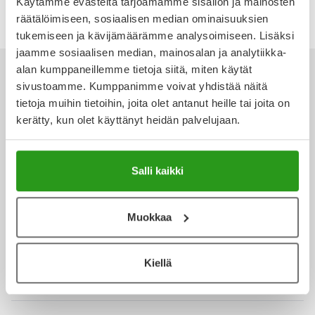
Käytämme evästeitä tarjoamamme sisällön ja mainosten
Ulkoilu
Vitamiinit
Syylät ja känsät
räätälöimiseen, sosiaalisen median ominaisuuksien
tukemiseen ja kävijämäärämme analysoimiseen. Lisäksi
jaamme sosiaalisen median, mainosalan ja analytiikka-
Uni ja mieli
YA-tuotesarja
Täit
alan kumppaneillemme tietoja siitä, miten käytät
sivustoamme. Kumppanimme voivat yhdistää näitä
Vatsa
Ummetus
tietoja muihin tietoihin, joita olet antanut heille tai joita on
kerätty, kun olet käyttänyt heidän palvelujaan.
Ota yhteyttä
Yskä
Äänen käheys
Salli kaikki
Verkkoapteekki
Muokkaa
Kiellä
Ajankohtaista