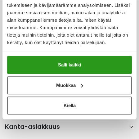
tukemiseen ja kävijämäärämme analysoimiseen. Lisäksi
Ulkoilu
Vitamiinit
Syylät ja känsät
jaamme sosiaalisen median, mainosalan ja analytiikka-
alan kumppaneillemme tietoja siitä, miten käytät
Uni ja mieli
YA-tuotesarja
Täit
sivustoamme. Kumppanimme voivat yhdistää näitä
Ota yhteyttä
tietoja muihin tietoihin, joita olet antanut heille tai joita on
Vatsa
Ummetus
kerätty, kun olet käyttänyt heidän palvelujaan.
Yskä
Salli kaikki
Verkkoapteekki
Äänen käheys
Muokkaa
Ajankohtaista
Kiellä
Kanta-asiakkuus