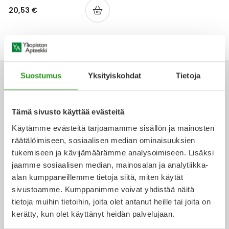
Yleis
20,53 €
Lapset
Vartalon ihonhoito
Nesteytysvalmisteet
Kurkkukipu
Virts
Umme
Matkailu
YA-tuotesarja
Omega-3 ja rasvahapot
Lihas- ja nivelkipu
Virts
Vitam
Suostumus
Yksityiskohdat
Tietoja
Raskaus, äitiys ja vauvan hoito
Proteiini ja muut lisäravinteet
Närästys
Silmät, korvat ja nenä
Rauta ja rautalisät
Peräpukamat
Tämä sivusto käyttää evästeitä
Ota yhteyttä
Käytämme evästeitä tarjoamamme sisällön ja mainosten
Suunhoito
Ravitsemus
Päänsärky
räätälöimiseen, sosiaalisen median ominaisuuksien
tukemiseen ja kävijämäärämme analysoimiseen. Lisäksi
Sydän ja verenkierto
Sinkki
Ripuli
jaamme sosiaalisen median, mainosalan ja analytiikka-
Verkkoapteekki
alan kumppaneillemme tietoja siitä, miten käytät
Testit, mittarit ja laitteet
Ubikinoni - koentsyymi Q10
Suun kuivuminen
sivustoamme. Kumppanimme voivat yhdistää näitä
tietoja muihin tietoihin, joita olet antanut heille tai joita on
Tupakoinnin lopettaminen
Urheilu ja tarvikkeet
Syyhy
kerätty, kun olet käyttänyt heidän palvelujaan.
Ajankohtaista