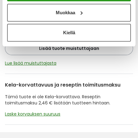
Muokkaa
YA-muistuttaja
Muistuttajan avulla pidät huolen, että tilaat tarvitsemasi
Kiellä
tuotteet ajoissa, eivätkä ne lopu kesken.
Lisää tuote muistuttajaan
Lue lisää muistuttajasta
Kela-korvattavuus ja reseptin toimitusmaksu
Tämä tuote ei ole Kela-korvattava. Reseptin
toimitusmaksu 2,46 € lisätään tuotteen hintaan.
Laske korvauksen suuruus