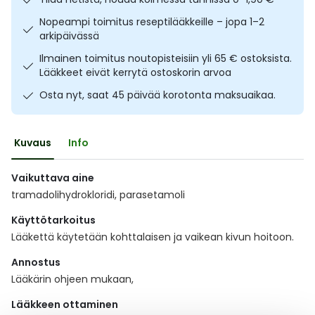
Ulkoilu
Vitamiinit
Syylät ja känsät
Nopeampi toimitus reseptilääkkeille – jopa 1–2
arkipäivässä
Uni ja mieli
YA-tuotesarja
Täit
Ilmainen toimitus noutopisteisiin yli 65 € ostoksista.
Lääkkeet eivät kerrytä ostoskorin arvoa
Vatsa
Ummetus
Osta nyt, saat 45 päivää korotonta maksuaikaa.
Yskä
Kuvaus
Info
Äänen käheys
Vaikuttava aine
tramadolihydrokloridi, parasetamoli
Käyttötarkoitus
Lääkettä käytetään kohttalaisen ja vaikean kivun hoitoon.
Annostus
Lääkärin ohjeen mukaan,
Lääkkeen ottaminen