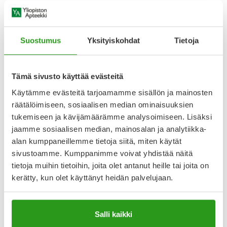
Lääke voidaan ottaa ruokailusta riippumatta. Niellään
kokonaisena; ei saa murskata eikä pureskella.
Vaikutustapa
Suostumus
Yksityiskohdat
Tietoja
Lääke vaikuttaa hermosolujen toimintaan
keskushermostossa (erityisesti selkäytimessä) siten, että
kipuaistimus
Tämä sivusto käyttää evästeitä
Näytä koko kuvaus
Käytämme evästeitä tarjoamamme sisällön ja mainosten
räätälöimiseen, sosiaalisen median ominaisuuksien
tukemiseen ja kävijämäärämme analysoimiseen. Lisäksi
Lääkkeillä ja reseptillä ostetuilla tuotteilla ei ole
jaamme sosiaalisen median, mainosalan ja analytiikka-
palautusoikeutta.
alan kumppaneillemme tietoja siitä, miten käytät
sivustoamme. Kumppanimme voivat yhdistää näitä
tietoja muihin tietoihin, joita olet antanut heille tai joita on
Varaa reseptilääke apteekkiin, maksa apteekissa
kerätty, kun olet käyttänyt heidän palvelujaan.
Salli kaikki
Katso kaikki TRAMADOL/PARACETAMOL KRKA-tuotteet