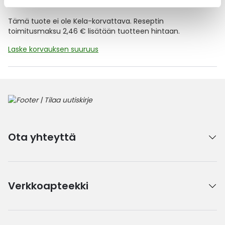
Kela-korvattavuus ja reseptin toimitusmaksu
Tämä tuote ei ole Kela-korvattava. Reseptin
toimitusmaksu 2,46 € lisätään tuotteen hintaan.
Laske korvauksen suuruus
Ota yhteyttä
Verkkoapteekki