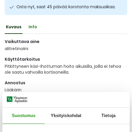
Ulkoilu
Vitamiinit
Syylät ja känsät
Osta nyt, saat 45 päivää korotonta maksuaikaa.
Uni ja mieli
YA-tuotesarja
Täit
Kuvaus
Info
Vatsa
Ummetus
Vaikuttava aine
alitretinoiini
Yskä
Käyttötarkoitus
Pitkittyneen käsi-ihottuman hoito aikuisilla, joilla ei tehoa
Äänen käheys
ole saatu vahvoilla kortisoneilla.
Annostus
Lääkärin
Näytä koko kuvaus
Suostumus
Yksityiskohdat
Tietoja
Lääkkeillä ja reseptillä ostetuilla tuotteilla ei ole
palautusoikeutta.