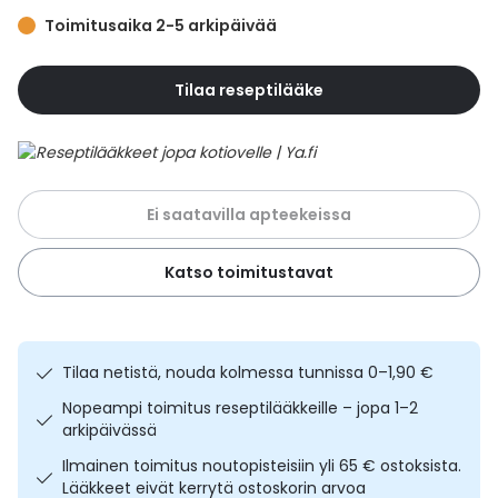
Yleis
Toimitusaika 2-5 arkipäivää
Lapset
Vartalon ihonhoito
Nesteytysvalmisteet
Kurkkukipu
Virts
Umme
Tilaa reseptilääke
Matkailu
YA-tuotesarja
Omega-3 ja rasvahapot
Lihas- ja nivelkipu
Virts
Vitam
Raskaus, äitiys ja vauvan hoito
Proteiini ja muut lisäravinteet
Närästys
Ei saatavilla apteekeissa
Silmät, korvat ja nenä
Rauta ja rautalisät
Peräpukamat
Katso toimitustavat
Suunhoito
Ravitsemus
Päänsärky
Sydän ja verenkierto
Sinkki
Ripuli
Tilaa netistä, nouda kolmessa tunnissa 0–1,90 €
Testit, mittarit ja laitteet
Ubikinoni - koentsyymi Q10
Suun kuivuminen
Nopeampi toimitus reseptilääkkeille – jopa 1–2
arkipäivässä
Tupakoinnin lopettaminen
Urheilu ja tarvikkeet
Syyhy
Ilmainen toimitus noutopisteisiin yli 65 € ostoksista.
Lääkkeet eivät kerrytä ostoskorin arvoa