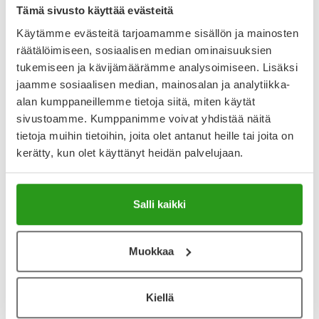
Tämä sivusto käyttää evästeitä
Käytämme evästeitä tarjoamamme sisällön ja mainosten
räätälöimiseen, sosiaalisen median ominaisuuksien
Varaa reseptilääke apteekkiin, maksa apteekissa
tukemiseen ja kävijämäärämme analysoimiseen. Lisäksi
jaamme sosiaalisen median, mainosalan ja analytiikka-
alan kumppaneillemme tietoja siitä, miten käytät
Katso kaikki TOCTINO-tuotteet
sivustoamme. Kumppanimme voivat yhdistää näitä
tietoja muihin tietoihin, joita olet antanut heille tai joita on
kerätty, kun olet käyttänyt heidän palvelujaan.
YA-muistuttaja
Muistuttajan avulla pidät huolen, että tilaat tarvitsemasi
tuotteet ajoissa, eivätkä ne lopu kesken.
Salli kaikki
Lisää tuote muistuttajaan
Muokkaa
Lue lisää muistuttajasta
Kiellä