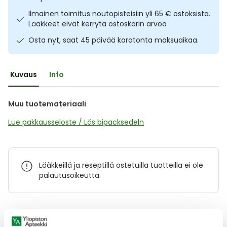
Ulkoilu
Vitamiinit
Syylät ja känsät
Ilmainen toimitus noutopisteisiin yli 65 € ostoksista.
Lääkkeet eivät kerrytä ostoskorin arvoa
Uni ja mieli
YA-tuotesarja
Täit
Osta nyt, saat 45 päivää korotonta maksuaikaa.
Vatsa
Ummetus
Kuvaus
Info
Yskä
Muu tuotemateriaali
Äänen käheys
Lue pakkausseloste / Läs bipacksedeln
Lääkkeillä ja reseptillä ostetuilla tuotteilla ei ole
palautusoikeutta.
Varaa reseptilääke apteekkiin, maksa apteekissa