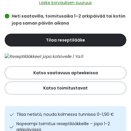
Yleis
Laske korvauksen suuruus
Lapset
Vartalon ihonhoito
Nesteytysvalmisteet
Kurkkukipu
Virts
Heti saatavilla, toimitusaika 1–2 arkipäivää tai kotiin
Umme
jopa saman päivän aikana
Matkailu
YA-tuotesarja
Omega-3 ja rasvahapot
Lihas- ja nivelkipu
Virts
Vitam
Tilaa reseptilääke
Raskaus, äitiys ja vauvan hoito
Proteiini ja muut lisäravinteet
Närästys
Silmät, korvat ja nenä
Rauta ja rautalisät
Peräpukamat
Katso saatavuus apteekeissa
Suunhoito
Ravitsemus
Päänsärky
Katso toimitustavat
Sydän ja verenkierto
Sinkki
Ripuli
Testit, mittarit ja laitteet
Ubikinoni - koentsyymi Q10
Suun kuivuminen
Tilaa netistä, nouda kolmessa tunnissa 0–1,90 €
Tupakoinnin lopettaminen
Urheilu ja tarvikkeet
Syyhy
Nopeampi toimitus reseptilääkkeille – jopa 1–2
arkipäivässä