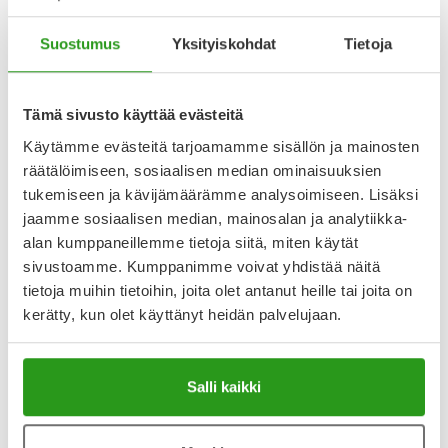
Suostumus
Yksityiskohdat
Tietoja
Katso kaikki TESTOSTERONE RATIOPHARM-tuotteet
Tämä sivusto käyttää evästeitä
YA-muistuttaja
Käytämme evästeitä tarjoamamme sisällön ja mainosten
räätälöimiseen, sosiaalisen median ominaisuuksien
Muistuttajan avulla pidät huolen, että tilaat tarvitsemasi
tukemiseen ja kävijämäärämme analysoimiseen. Lisäksi
tuotteet ajoissa, eivätkä ne lopu kesken.
jaamme sosiaalisen median, mainosalan ja analytiikka-
alan kumppaneillemme tietoja siitä, miten käytät
Lisää tuote muistuttajaan
sivustoamme. Kumppanimme voivat yhdistää näitä
tietoja muihin tietoihin, joita olet antanut heille tai joita on
Lue lisää muistuttajasta
kerätty, kun olet käyttänyt heidän palvelujaan.
Kela-korvattavuus ja reseptin toimitusmaksu
Salli kaikki
Tämä tuote ei ole Kela-korvattava. Reseptin
toimitusmaksu 2,46 € lisätään tuotteen hintaan.