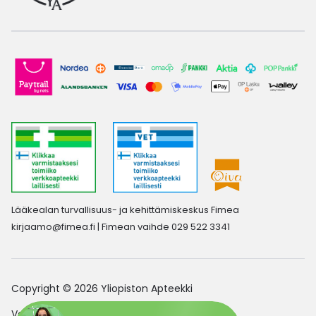
Lääkealan turvallisuus- ja kehittämiskeskus Fimea
kirjaamo@fimea.fi
| Fimean vaihde 029 522 3341
Copyright © 2026 Yliopiston Apteekki
Verkkoapteekin saavutettavuusseloste