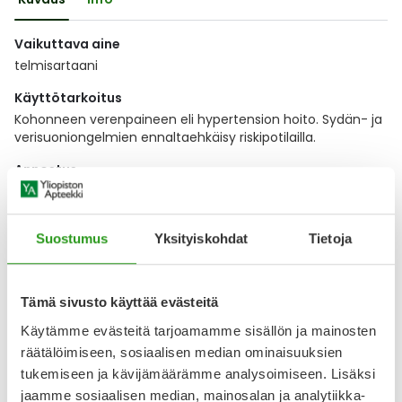
Vaikuttava aine
telmisartaani
Käyttötarkoitus
Kohonneen verenpaineen eli hypertension hoito. Sydän- ja
verisuoniongelmien ennaltaehkäisy riskipotilailla.
Annostus
Lääkärin ohjeen mukaan. Yleensä tabletit otetaan kerran
vuorokaudessa.
Suostumus
Yksityiskohdat
Tietoja
Lääkkeen ottaminen
Tabletit otetaan vesilasillisen kera ruokailusta riippumatta.
Vaikutustapa
Tämä sivusto käyttää evästeitä
Telmisartaani on angiotensiini II -reseptorin antagonisti.
Käytämme evästeitä tarjoamamme sisällön ja mainosten
Angiotensiini II on
räätälöimiseen, sosiaalisen median ominaisuuksien
Näytä koko kuvaus
tukemiseen ja kävijämäärämme analysoimiseen. Lisäksi
jaamme sosiaalisen median, mainosalan ja analytiikka-