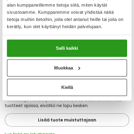
alan kumppaneillemme tietoja siitä, miten käytät
Lääkkeillä ja reseptillä ostetuilla tuotteilla ei ole
sivustoamme. Kumppanimme voivat yhdistää näitä
palautusoikeutta.
tietoja muihin tietoihin, joita olet antanut heille tai joita on
kerätty, kun olet käyttänyt heidän palvelujaan.
Varaa reseptilääke apteekkiin, maksa apteekissa
Salli kaikki
Katso kaikki TELMISARTAN STADA-tuotteet
Muokkaa
YA-muistuttaja
Kiellä
Muistuttajan avulla pidät huolen, että tilaat tarvitsemasi
tuotteet ajoissa, eivätkä ne lopu kesken.
Lisää tuote muistuttajaan