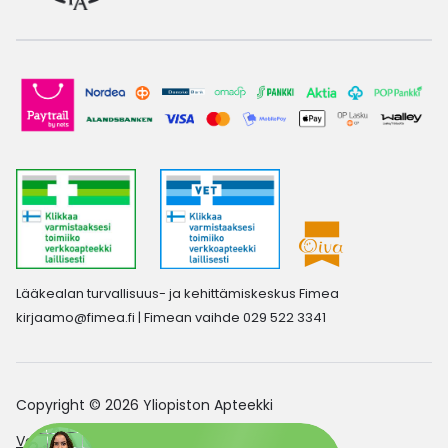
Lääkealan turvallisuus- ja kehittämiskeskus Fimea
kirjaamo@fimea.fi
| Fimean vaihde 029 522 3341
Copyright © 2026 Yliopiston Apteekki
Verkkoapteekin saavutettavuusseloste