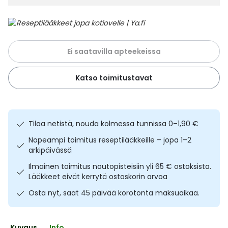
Ulkoilu
Vitamiinit
Syylät ja känsät
Uni ja mieli
YA-tuotesarja
Täit
Ei saatavilla apteekeissa
Vatsa
Ummetus
Katso toimitustavat
Yskä
Äänen käheys
Tilaa netistä, nouda kolmessa tunnissa 0–1,90 €
Nopeampi toimitus reseptilääkkeille – jopa 1–2
arkipäivässä
Ilmainen toimitus noutopisteisiin yli 65 € ostoksista.
Lääkkeet eivät kerrytä ostoskorin arvoa
Osta nyt, saat 45 päivää korotonta maksuaikaa.
Kuvaus
Info