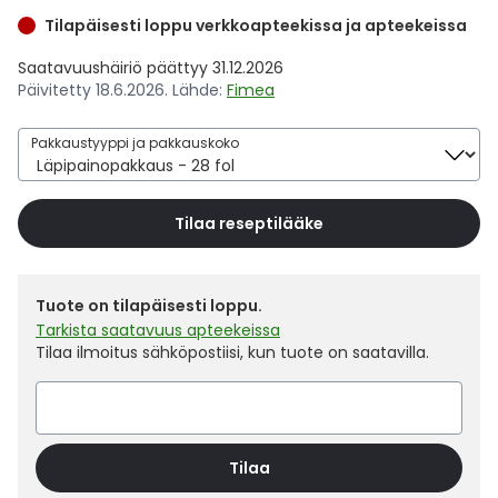
Yleis
Tilapäisesti loppu verkkoapteekissa ja apteekeissa
Lapset
Vartalon ihonhoito
Nesteytysvalmisteet
Kurkkukipu
Virts
Umme
Saatavuushäiriö päättyy 31.12.2026
Päivitetty 18.6.2026. Lähde:
Fimea
Matkailu
YA-tuotesarja
Omega-3 ja rasvahapot
Lihas- ja nivelkipu
Virts
Vitam
Pakkaustyyppi ja pakkauskoko
Raskaus, äitiys ja vauvan hoito
Proteiini ja muut lisäravinteet
Närästys
Tilaa reseptilääke
Silmät, korvat ja nenä
Rauta ja rautalisät
Peräpukamat
Suunhoito
Ravitsemus
Päänsärky
Tuote on tilapäisesti loppu.
Tarkista saatavuus apteekeissa
Sydän ja verenkierto
Sinkki
Ripuli
Tilaa ilmoitus sähköpostiisi, kun tuote on saatavilla.
Testit, mittarit ja laitteet
Ubikinoni - koentsyymi Q10
Suun kuivuminen
Tupakoinnin lopettaminen
Urheilu ja tarvikkeet
Syyhy
Tilaa