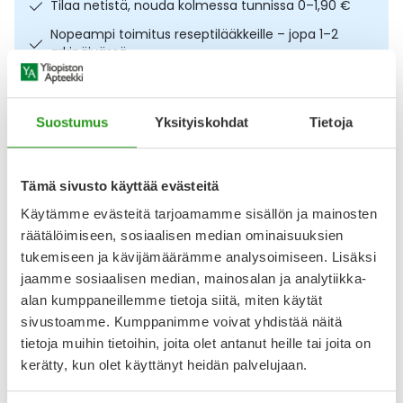
Tilaa netistä, nouda kolmessa tunnissa 0–1,90 €
Ulkoilu
Vitamiinit
Syylät ja känsät
Nopeampi toimitus reseptilääkkeille – jopa 1–2
arkipäivässä
Uni ja mieli
YA-tuotesarja
Täit
Ilmainen toimitus noutopisteisiin yli 65 € ostoksista.
Lääkkeet eivät kerrytä ostoskorin arvoa
Vatsa
Ummetus
Suostumus
Yksityiskohdat
Tietoja
Osta nyt, saat 45 päivää korotonta maksuaikaa.
Yskä
Tämä sivusto käyttää evästeitä
Kuvaus
Koostumus
Info
Äänen käheys
Käytämme evästeitä tarjoamamme sisällön ja mainosten
Joustamaton, tukeva lateksiton urheiluteippi. Matala-
räätälöimiseen, sosiaalisen median ominaisuuksien
allerginen. Väri valkoinen. CE-merkitty lääkinnällinen laite.
tukemiseen ja kävijämäärämme analysoimiseen. Lisäksi
Valmistaja BSN Medical SAS.
jaamme sosiaalisen median, mainosalan ja analytiikka-
alan kumppaneillemme tietoja siitä, miten käytät
Arvostelut ja kokemuksia
sivustoamme. Kumppanimme voivat yhdistää näitä
Tuotteella ei ole vielä yhtään arvostelua.
tietoja muihin tietoihin, joita olet antanut heille tai joita on
kerätty, kun olet käyttänyt heidän palvelujaan.
Kirjoita arvostelu