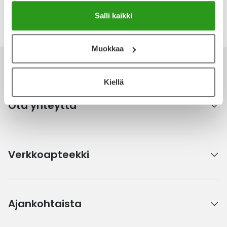
Salli kaikki
Katso kaikki Strappal-tuotteet
Muokkaa
Kiellä
Ota yhteyttä
Verkkoapteekki
Ajankohtaista