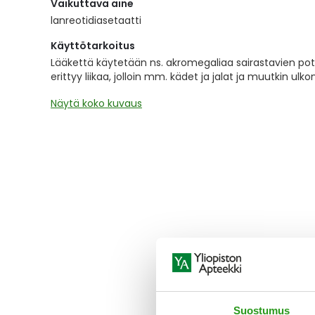
Vaikuttava aine
the
images
lanreotidiasetaatti
gallery
Käyttötarkoitus
Lääkettä käytetään ns. akromegaliaa sairastavien po
erittyy liikaa, jolloin mm. kädet ja jalat ja muutkin u
Näytä koko kuvaus
Suostumus