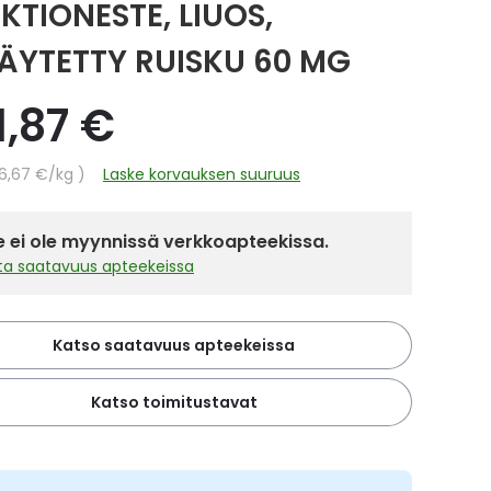
KTIONESTE, LIUOS,
TÄYTETTY RUISKU 60 MG
1,87 €
hinta
66,67 €
/kg
Laske korvauksen suuruus
 ei ole myynnissä verkkoapteekissa.
sta saatavuus apteekeissa
Katso saatavuus apteekeissa
Katso toimitustavat