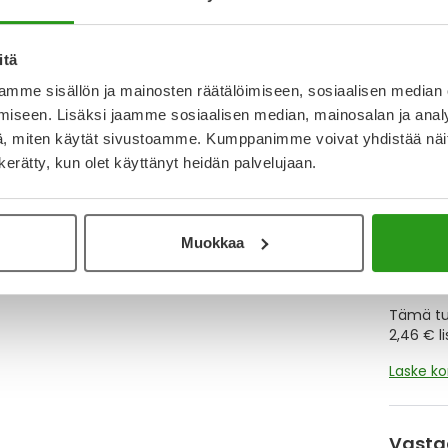
Y
itä
Muistutt
mme sisällön ja mainosten räätälöimiseen, sosiaalisen median
tuotteet
iseen. Lisäksi jaamme sosiaalisen median, mainosalan ja analy
, miten käytät sivustoamme. Kumppanimme voivat yhdistää näitä t
n kerätty, kun olet käyttänyt heidän palvelujaan.
Lue lisä
Muokkaa
Kela-
Tämä tuo
2,46 € l
Laske k
Vasta