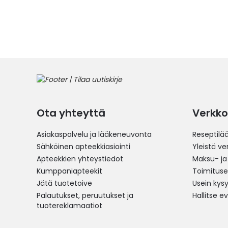
Ota yhteyttä
Verkko
Asiakaspalvelu ja lääkeneuvonta
Reseptilä
Sähköinen apteekkiasiointi
Yleistä v
Apteekkien yhteystiedot
Maksu- ja
Kumppaniapteekit
Toimitus
Jätä tuotetoive
Usein kys
Palautukset, peruutukset ja
Hallitse e
tuotereklamaatiot