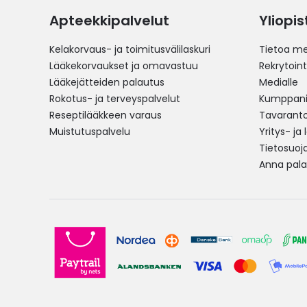
Apteekkipalvelut
Yliopi
Kelakorvaus- ja toimitusvälilaskuri
Tietoa me
Lääkekorvaukset ja omavastuu
Rekrytoint
Lääkejätteiden palautus
Medialle
Rokotus- ja terveyspalvelut
Kumppania
Reseptilääkkeen varaus
Tavarantoi
Muistutuspalvelu
Yritys- ja
Tietosuoj
Anna pala