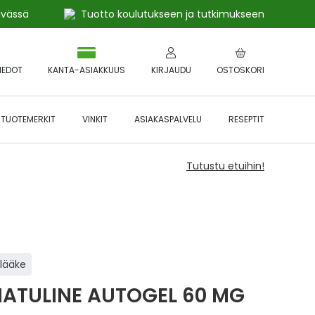
ivässä
Tuotto koulutukseen ja tutkimukseen
IEDOT
KANTA-ASIAKKUUS
KIRJAUDU
OSTOSKORI
TUOTEMERKIT
VINKIT
ASIAKASPALVELU
RESEPTIT
Tutustu etuihin!
ilääke
ATULINE AUTOGEL 60 MG