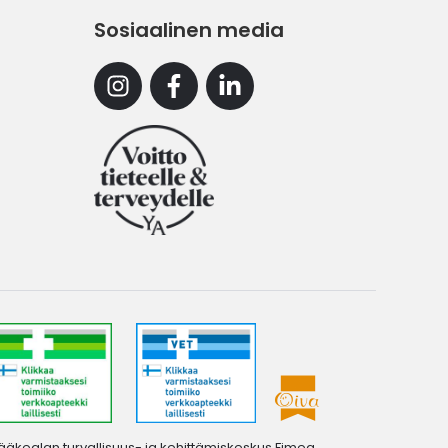
Sosiaalinen media
Instagram
Facebook
Linkedin
ääkealan turvallisuus- ja kehittämiskeskus Fimea