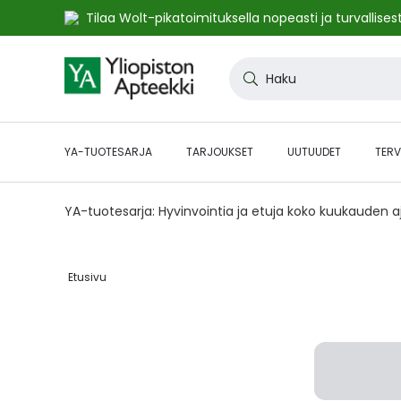
Tilaa Wolt-pikatoimituksella nopeasti ja turvallisest
Skip
to
Haku
Content
YA-TUOTESARJA
TARJOUKSET
UUTUUDET
TERV
YA-tuotesarja: Hyvinvointia ja etuja koko kuukauden 
Etusivu‎
Skip
to
the
end