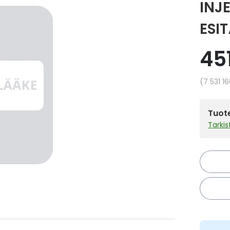
INJE
ESI
45
Yksikkö
7 531 1
Tuote
Tarki