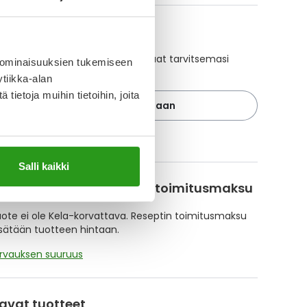
A-muistuttaja
ajan avulla pidät huolen, että tilaat tarvitsemasi
 ominaisuuksien tukemiseen
 ajoissa, eivätkä ne lopu kesken.
tiikka-alan
ietoja muihin tietoihin, joita
Lisää tuote muistuttajaan
ä muistuttajasta
Salli kaikki
korvattavuus ja reseptin toimitusmaksu
te ei ole Kela-korvattava. Reseptin toimitusmaksu
isätään tuotteen hintaan.
orvauksen suuruus
avat tuotteet