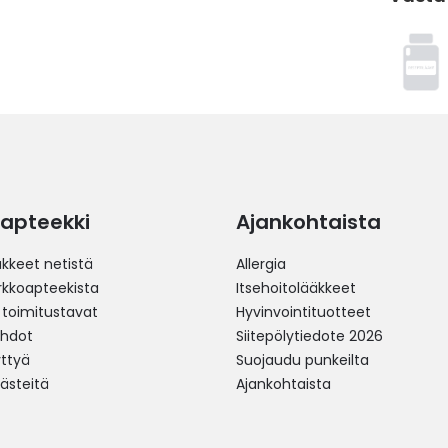
apteekki
Ajankohtaista
äkkeet netistä
Allergia
erkkoapteekista
Itsehoitolääkkeet
 toimitustavat
Hyvinvointituotteet
ehdot
Siitepölytiedote 2026
yttyä
Suojaudu punkeilta
västeitä
Ajankohtaista