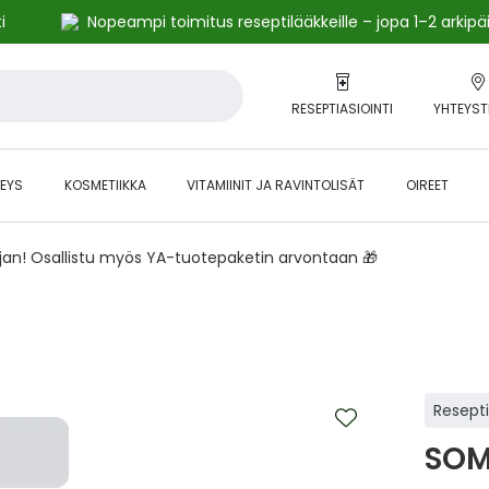
i
Nopeampi toimitus reseptilääkkeille – jopa 1–2 arkipä
RESEPTIASIOINTI
YHTEYST
EYS
KOSMETIIKKA
VITAMIINIT JA RAVINTOLISÄT
OIREET
ajan! Osallistu myös YA-tuotepaketin arvontaan 🎁
Resept
SOM