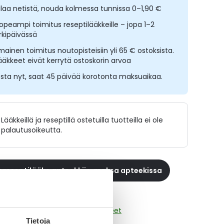
ilaa netistä, nouda kolmessa tunnissa 0–1,90 €
opeampi toimitus reseptilääkkeille – jopa 1–2
rkipäivässä
lmainen toimitus noutopisteisiin yli 65 € ostoksista.
ääkkeet eivät kerrytä ostoskorin arvoa
sta nyt, saat 45 päivää korotonta maksuaikaa.
Lääkkeillä ja reseptillä ostetuilla tuotteilla ei ole
palautusoikeutta.
 reseptilääke apteekkiin, maksa apteekissa
aikki SOMATULINE AUTOGEL-tuotteet
Tietoja