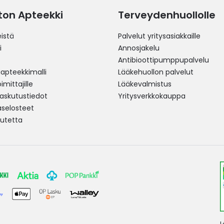
ston Apteekki
Terveydenhuollolle
istä
Palvelut yritysasiakkaille
i
Annosjakelu
Antibioottipumppupalvelu
pteekkimalli
Lääkehuollon palvelut
mittajille
Lääkevalmistus
 laskutustiedot
Yritysverkkokauppa
aselosteet
utetta
L