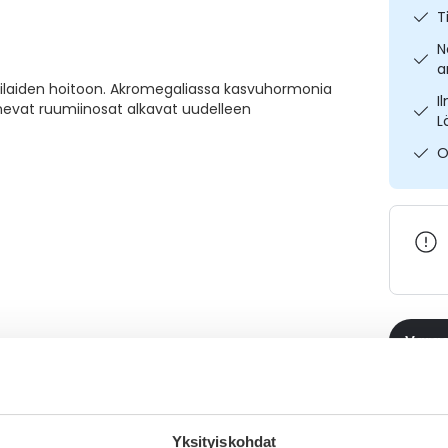
T
N
a
tilaiden hoitoon. Akromegaliassa kasvuhormonia
I
lkonevat ruumiinosat alkavat uudelleen
L
O
Varaa
Katso k
Yksityiskohdat