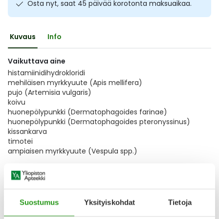
Osta nyt, saat 45 päivää korotonta maksuaikaa.
Ulkoilu
Vitamiinit
Syylät ja känsät
Kuvaus
Info
Uni ja mieli
YA-tuotesarja
Täit
Vaikuttava aine
Vatsa
Ummetus
histamiinidihydrokloridi
mehiläisen myrkkyuute (Apis mellifera)
Yskä
pujo (Artemisia vulgaris)
koivu
huonepölypunkki (Dermatophagoides farinae)
Äänen käheys
huonepölypunkki (Dermatophagoides pteronyssinus)
kissankarva
timotei
ampiaisen myrkkyuute (Vespula spp.)
Käyttötarko
Näytä koko kuvaus
Suostumus
Yksityiskohdat
Tietoja