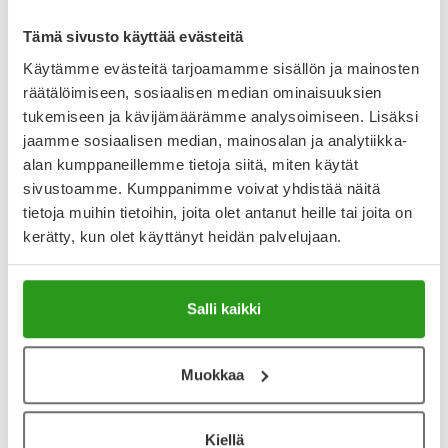
Lääkkeillä ja reseptillä ostetuilla tuotteilla ei ole
palautusoikeutta.
Tämä sivusto käyttää evästeitä
Käytämme evästeitä tarjoamamme sisällön ja mainosten
räätälöimiseen, sosiaalisen median ominaisuuksien
tukemiseen ja kävijämäärämme analysoimiseen. Lisäksi
Varaa reseptilääke apteekkiin, maksa apteekissa
jaamme sosiaalisen median, mainosalan ja analytiikka-
alan kumppaneillemme tietoja siitä, miten käytät
sivustoamme. Kumppanimme voivat yhdistää näitä
Katso kaikki SOLUPRICK-tuotteet
tietoja muihin tietoihin, joita olet antanut heille tai joita on
kerätty, kun olet käyttänyt heidän palvelujaan.
YA-muistuttaja
Muistuttajan avulla pidät huolen, että tilaat tarvitsemasi
Salli kaikki
tuotteet ajoissa, eivätkä ne lopu kesken.
Muokkaa
Lisää tuote muistuttajaan
Lue lisää muistuttajasta
Kiellä