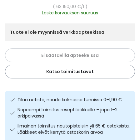
Yleis
Yksikköhinta
63 150,00 €
/l
Laske korvauksen suuruus
Lapset
Vartalon ihonhoito
Nesteytysvalmisteet
Kurkkukipu
Virts
Umme
Matkailu
YA-tuotesarja
Omega-3 ja rasvahapot
Lihas- ja nivelkipu
Virts
Tuote ei ole myynnissä verkkoapteekissa.
Vitam
Raskaus, äitiys ja vauvan hoito
Proteiini ja muut lisäravinteet
Närästys
Ei saatavilla apteekeissa
Silmät, korvat ja nenä
Rauta ja rautalisät
Peräpukamat
Katso toimitustavat
Suunhoito
Ravitsemus
Päänsärky
Sydän ja verenkierto
Sinkki
Ripuli
Tilaa netistä, nouda kolmessa tunnissa 0–1,90 €
Nopeampi toimitus reseptilääkkeille – jopa 1–2
Testit, mittarit ja laitteet
Ubikinoni - koentsyymi Q10
Suun kuivuminen
arkipäivässä
Ilmainen toimitus noutopisteisiin yli 65 € ostoksista.
Tupakoinnin lopettaminen
Urheilu ja tarvikkeet
Syyhy
Lääkkeet eivät kerrytä ostoskorin arvoa