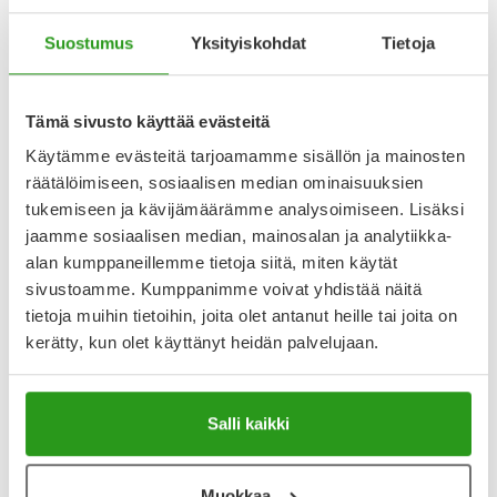
5
Suostumus
Yksityiskohdat
Tietoja
Kirjoita arvostelu
1 arvostelu
Tämä sivusto käyttää evästeitä
2.7.2024
Käytämme evästeitä tarjoamamme sisällön ja mainosten
räätälöimiseen, sosiaalisen median ominaisuuksien
tukemiseen ja kävijämäärämme analysoimiseen. Lisäksi
jaamme sosiaalisen median, mainosalan ja analytiikka-
alan kumppaneillemme tietoja siitä, miten käytät
Katso kaikki Solgar-tuotteet
sivustoamme. Kumppanimme voivat yhdistää näitä
tietoja muihin tietoihin, joita olet antanut heille tai joita on
kerätty, kun olet käyttänyt heidän palvelujaan.
Salli kaikki
Muokkaa