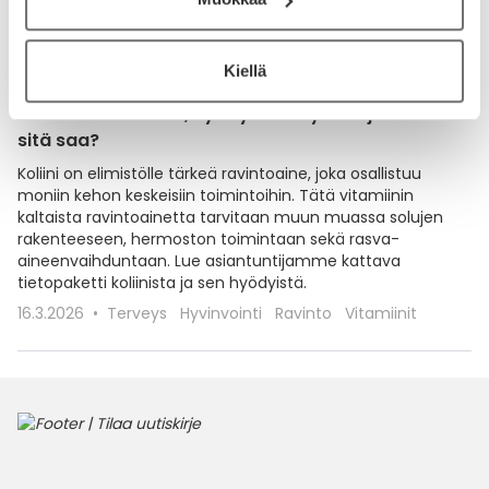
Kiellä
Koliini – mitä se on, hyödyt terveydelle ja mistä
sitä saa?
Koliini on elimistölle tärkeä ravintoaine, joka osallistuu
moniin kehon keskeisiin toimintoihin. Tätä vitamiinin
kaltaista ravintoainetta tarvitaan muun muassa solujen
rakenteeseen, hermoston toimintaan sekä rasva-
aineenvaihduntaan. Lue asiantuntijamme kattava
tietopaketti koliinista ja sen hyödyistä.
16.3.2026
Terveys
Hyvinvointi
Ravinto
Vitamiinit