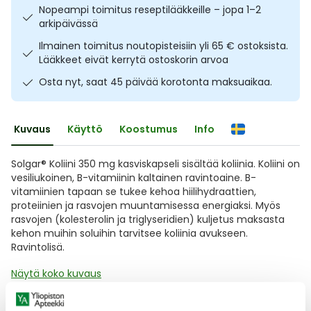
Nopeampi toimitus reseptilääkkeille – jopa 1–2
Ulkoilu
Vitamiinit
Syylät ja känsät
arkipäivässä
Ilmainen toimitus noutopisteisiin yli 65 € ostoksista.
Uni ja mieli
YA-tuotesarja
Täit
Lääkkeet eivät kerrytä ostoskorin arvoa
Osta nyt, saat 45 päivää korotonta maksuaikaa.
Vatsa
Ummetus
Yskä
Kuvaus
Käyttö
Koostumus
Info
Äänen käheys
Solgar® Koliini 350 mg kasviskapseli sisältää koliinia. Koliini on
vesiliukoinen, B-vitamiinin kaltainen ravintoaine. B-
vitamiinien tapaan se tukee kehoa hiilihydraattien,
proteiinien ja rasvojen muuntamisessa energiaksi. Myös
rasvojen (kolesterolin ja triglyseridien) kuljetus maksasta
kehon muihin soluihin tarvitsee koliinia avukseen.
Ravintolisä.
Näytä koko kuvaus
Arvostelut ja kokemuksia