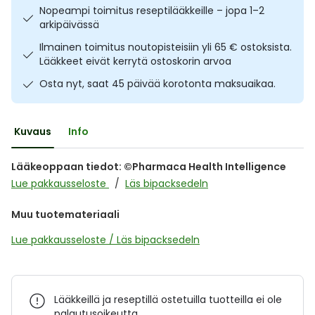
Nopeampi toimitus reseptilääkkeille – jopa 1–2
Ulkoilu
Vitamiinit
Syylät ja känsät
arkipäivässä
Ilmainen toimitus noutopisteisiin yli 65 € ostoksista.
Uni ja mieli
YA-tuotesarja
Täit
Lääkkeet eivät kerrytä ostoskorin arvoa
Osta nyt, saat 45 päivää korotonta maksuaikaa.
Vatsa
Ummetus
Yskä
Kuvaus
Info
Äänen käheys
Lääkeoppaan tiedot: ©Pharmaca Health Intelligence
Lue pakkausseloste
Läs bipacksedeln
Muu tuotemateriaali
Lue pakkausseloste / Läs bipacksedeln
Lääkkeillä ja reseptillä ostetuilla tuotteilla ei ole
palautusoikeutta.