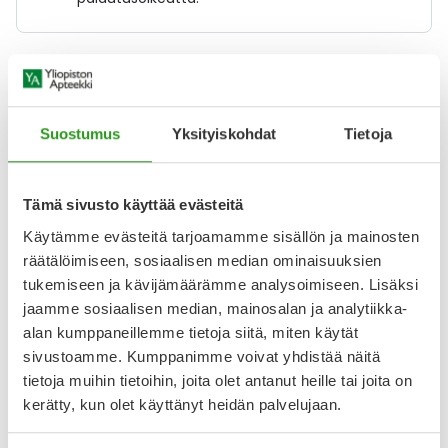
Varaa reseptilääke apteekkiin, maksa apteekissa
Suostumus
Yksityiskohdat
Tietoja
Katso kaikki SITAGLIPTIN/METFORMIN RATIOPHARM-tuotteet
Tämä sivusto käyttää evästeitä
YA-muistuttaja
Käytämme evästeitä tarjoamamme sisällön ja mainosten
räätälöimiseen, sosiaalisen median ominaisuuksien
Muistuttajan avulla pidät huolen, että tilaat tarvitsemasi
tukemiseen ja kävijämäärämme analysoimiseen. Lisäksi
tuotteet ajoissa, eivätkä ne lopu kesken.
jaamme sosiaalisen median, mainosalan ja analytiikka-
alan kumppaneillemme tietoja siitä, miten käytät
Lisää tuote muistuttajaan
sivustoamme. Kumppanimme voivat yhdistää näitä
tietoja muihin tietoihin, joita olet antanut heille tai joita on
Lue lisää muistuttajasta
kerätty, kun olet käyttänyt heidän palvelujaan.