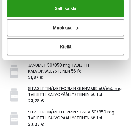
Kela-korvattavuus ja reseptin toimitusmaksu
Salli kaikki
Tämä tuote ei ole Kela-korvattava. Reseptin
toimitusmaksu 2,46 € lisätään tuotteen hintaan.
Muokkaa
Laske korvauksen suuruus
Kiellä
Vastaavat tuotteet
JANUMET 50/850 mg TABLETTI,
KALVOPÄÄLLYSTEINEN 56 fol
31,87 €
SITAGLIPTIN/METFORMIN GLENMARK 50/850 mg
TABLETTI, KALVOPÄÄLLYSTEINEN 56 fol
23,78 €
SITAGLIPTIN/METFORMIN STADA 50/850 mg
TABLETTI, KALVOPÄÄLLYSTEINEN 56 fol
23,23 €