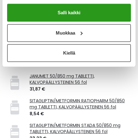
Kela-korvattavuus ja reseptin toimitusmaksu
Salli kaikki
Tämä tuote ei ole Kela-korvattava. Reseptin
toimitusmaksu 2,46 € lisätään tuotteen hintaan.
Muokkaa
Laske korvauksen suuruus
Kiellä
Vastaavat tuotteet
JANUMET 50/850 mg TABLETTI,
KALVOPÄÄLLYSTEINEN 56 fol
31,87 €
SITAGLIPTIN/METFORMIN RATIOPHARM 50/850
mg TABLETTI, KALVOPÄÄLLYSTEINEN 56 fol
8,54 €
SITAGLIPTIN/METFORMIN STADA 50/850 mg
TABLETTI, KALVOPÄÄLLYSTEINEN 56 fol