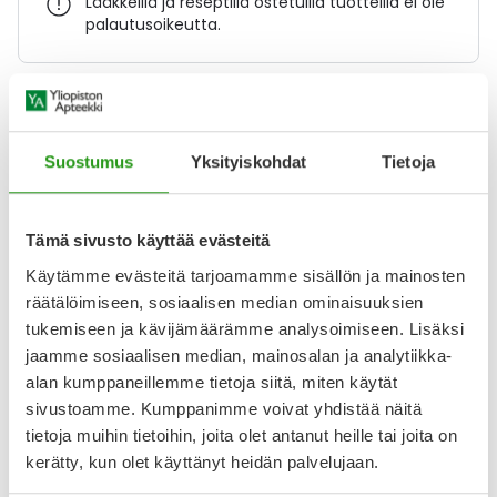
Lääkkeillä ja reseptillä ostetuilla tuotteilla ei ole
palautusoikeutta.
Varaa reseptilääke apteekkiin, maksa apteekissa
Suostumus
Yksityiskohdat
Tietoja
Katso kaikki SITAGLIPTIN/METFORMIN GLENMARK-tuotteet
Tämä sivusto käyttää evästeitä
Käytämme evästeitä tarjoamamme sisällön ja mainosten
YA-muistuttaja
räätälöimiseen, sosiaalisen median ominaisuuksien
tukemiseen ja kävijämäärämme analysoimiseen. Lisäksi
Muistuttajan avulla pidät huolen, että tilaat tarvitsemasi
tuotteet ajoissa, eivätkä ne lopu kesken.
jaamme sosiaalisen median, mainosalan ja analytiikka-
alan kumppaneillemme tietoja siitä, miten käytät
Lisää tuote muistuttajaan
sivustoamme. Kumppanimme voivat yhdistää näitä
tietoja muihin tietoihin, joita olet antanut heille tai joita on
Lue lisää muistuttajasta
kerätty, kun olet käyttänyt heidän palvelujaan.