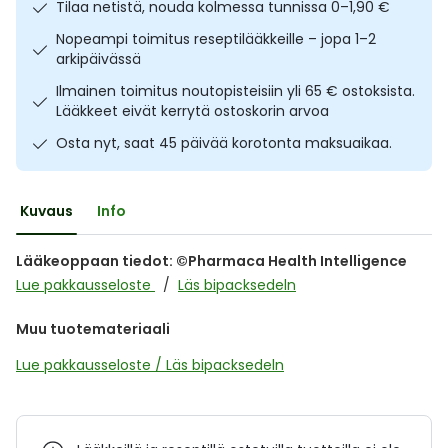
Tilaa netistä, nouda kolmessa tunnissa 0–1,90 €
Ulkoilu
Vitamiinit
Syylät ja känsät
Nopeampi toimitus reseptilääkkeille – jopa 1–2
arkipäivässä
Uni ja mieli
YA-tuotesarja
Täit
Ilmainen toimitus noutopisteisiin yli 65 € ostoksista.
Lääkkeet eivät kerrytä ostoskorin arvoa
Vatsa
Ummetus
Osta nyt, saat 45 päivää korotonta maksuaikaa.
Yskä
Kuvaus
Info
Äänen käheys
Lääkeoppaan tiedot: ©Pharmaca Health Intelligence
Lue pakkausseloste
Läs bipacksedeln
Muu tuotemateriaali
Lue pakkausseloste / Läs bipacksedeln