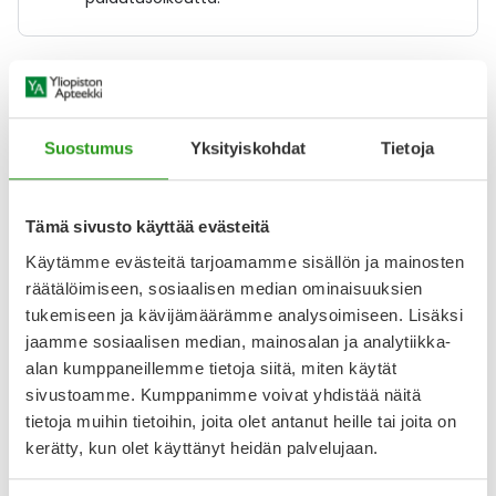
Varaa reseptilääke apteekkiin, maksa apteekissa
Suostumus
Yksityiskohdat
Tietoja
Katso kaikki SITAGLIPTIN/METFORMIN GLENMARK-tuotteet
Tämä sivusto käyttää evästeitä
YA-muistuttaja
Käytämme evästeitä tarjoamamme sisällön ja mainosten
räätälöimiseen, sosiaalisen median ominaisuuksien
Muistuttajan avulla pidät huolen, että tilaat tarvitsemasi
tukemiseen ja kävijämäärämme analysoimiseen. Lisäksi
tuotteet ajoissa, eivätkä ne lopu kesken.
jaamme sosiaalisen median, mainosalan ja analytiikka-
alan kumppaneillemme tietoja siitä, miten käytät
Lisää tuote muistuttajaan
sivustoamme. Kumppanimme voivat yhdistää näitä
tietoja muihin tietoihin, joita olet antanut heille tai joita on
Lue lisää muistuttajasta
kerätty, kun olet käyttänyt heidän palvelujaan.