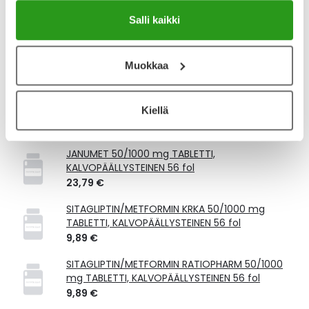
Kela-korvattavuus ja reseptin toimitusmaksu
Salli kaikki
Tämä tuote ei ole Kela-korvattava. Reseptin
toimitusmaksu 2,46 € lisätään tuotteen hintaan.
Muokkaa
Laske korvauksen suuruus
Kiellä
Vastaavat tuotteet
JANUMET 50/1000 mg TABLETTI,
KALVOPÄÄLLYSTEINEN 56 fol
23,79 €
SITAGLIPTIN/METFORMIN KRKA 50/1000 mg
TABLETTI, KALVOPÄÄLLYSTEINEN 56 fol
9,89 €
SITAGLIPTIN/METFORMIN RATIOPHARM 50/1000
mg TABLETTI, KALVOPÄÄLLYSTEINEN 56 fol
9,89 €