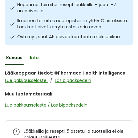
Nopeampi toimitus reseptilääkkeille – jopa 1–2
Ulkoilu
Vitamiinit
Syylät ja känsät
arkipäivässä
Ilmainen toimitus noutopisteisiin yli 65 € ostoksista.
Uni ja mieli
YA-tuotesarja
Täit
Lääkkeet eivät kerrytä ostoskorin arvoa
Osta nyt, saat 45 päivää korotonta maksuaikaa.
Vatsa
Ummetus
Yskä
Kuvaus
Info
Äänen käheys
Lääkeoppaan tiedot: ©Pharmaca Health Intelligence
Lue pakkausseloste
Läs bipacksedeln
Muu tuotemateriaali
Lue pakkausseloste / Läs bipacksedeln
Lääkkeillä ja reseptillä ostetuilla tuotteilla ei ole
palautusoikeutta.