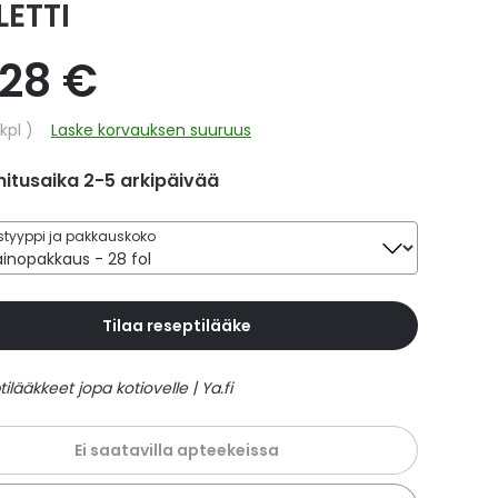
LETTI
,28 €
hinta
kpl
Laske korvauksen suuruus
itusaika 2-5 arkipäivää
tyyppi ja pakkauskoko
Tilaa reseptilääke
Ei saatavilla apteekeissa