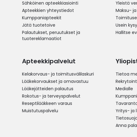
Sähköinen apteekkiasiointi
Yleistä v
Apteekkien yhteystiedot
Maksu- ja
Kumppaniapteekit
Toimitus
Jätä tuotetoive
Usein kys
Palautukset, peruutukset ja
Hallitse e
tuotereklamaatiot
Apteekkipalvelut
Yliopi
Kelakorvaus- ja toimitusvälilaskuri
Tietoa me
Lääkekorvaukset ja omavastuu
Rekrytoint
Lääkejätteiden palautus
Medialle
Rokotus- ja terveyspalvelut
Kumppania
Reseptilääkkeen varaus
Tavarantoi
Muistutuspalvelu
Yritys- ja
Tietosuoj
Anna pala