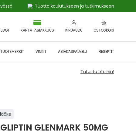
ivässä
Tuotto koulutukseen ja tutkimukseen
IEDOT
KANTA-ASIAKKUUS
KIRJAUDU
OSTOSKORI
TUOTEMERKIT
VINKIT
ASIAKASPALVELU
RESEPTIT
Tutustu etuihin!
ilääke
AGLIPTIN GLENMARK 50MG