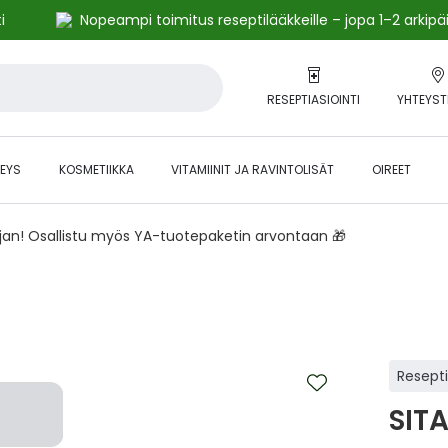
i
Nopeampi toimitus reseptilääkkeille – jopa 1–2 arkipä
RESEPTIASIOINTI
YHTEYST
EYS
KOSMETIIKKA
VITAMIINIT JA RAVINTOLISÄT
OIREET
ajan! Osallistu myös YA-tuotepaketin arvontaan 🎁
Resept
SIT