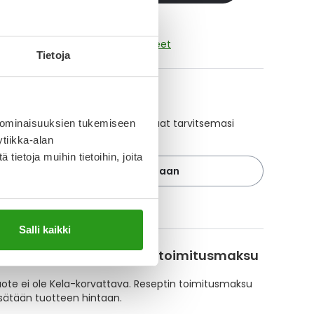
ikki SITAGLIPTIN GLENMARK-tuotteet
Tietoja
A-muistuttaja
ajan avulla pidät huolen, että tilaat tarvitsemasi
 ominaisuuksien tukemiseen
 ajoissa, eivätkä ne lopu kesken.
tiikka-alan
ietoja muihin tietoihin, joita
Lisää tuote muistuttajaan
ä muistuttajasta
Salli kaikki
korvattavuus ja reseptin toimitusmaksu
te ei ole Kela-korvattava. Reseptin toimitusmaksu
isätään tuotteen hintaan.