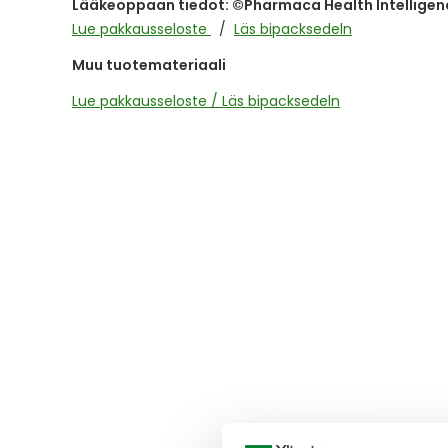
Lääkeoppaan tiedot: ©Pharmaca Health Intelligen
the
images
Lue pakkausseloste
Läs bipacksedeln
gallery
Muu tuotemateriaali
Lue pakkausseloste / Läs bipacksedeln