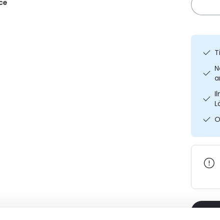
ce
T
N
a
I
L
O
Varaa