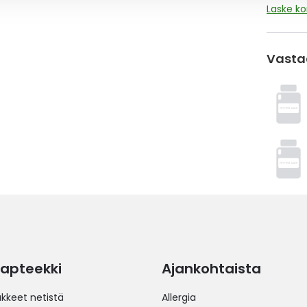
Laske k
Vasta
apteekki
Ajankohtaista
äkkeet netistä
Allergia