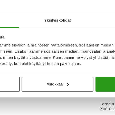
Katso ka
Yksityiskohdat
Y
itä
Muistutt
mme sisällön ja mainosten räätälöimiseen, sosiaalisen median
tuotteet
iseen. Lisäksi jaamme sosiaalisen median, mainosalan ja analy
, miten käytät sivustoamme. Kumppanimme voivat yhdistää näitä t
n kerätty, kun olet käyttänyt heidän palvelujaan.
Lue lisä
Muokkaa
Kela-
Tämä tuo
2,46 € l