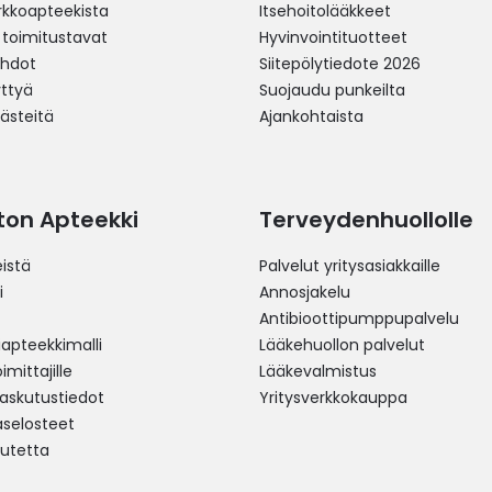
erkkoapteekista
Itsehoitolääkkeet
 toimitustavat
Hyvinvointituotteet
ehdot
Siitepölytiedote 2026
yttyä
Suojaudu punkeilta
västeitä
Ajankohtaista
ston Apteekki
Terveydenhuollolle
istä
Palvelut yritysasiakkaille
i
Annosjakelu
Antibioottipumppupalvelu
pteekkimalli
Lääkehuollon palvelut
mittajille
Lääkevalmistus
 laskutustiedot
Yritysverkkokauppa
aselosteet
utetta