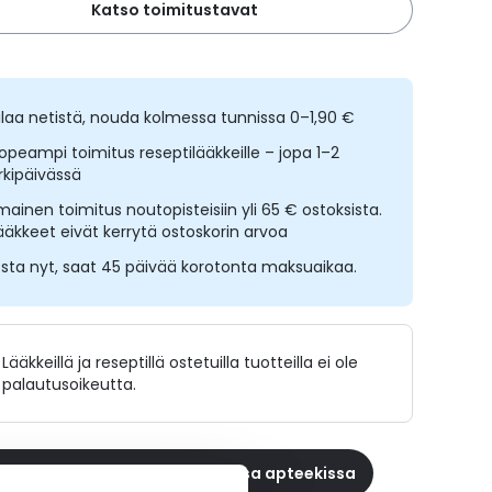
Katso toimitustavat
ilaa netistä, nouda kolmessa tunnissa 0–1,90 €
opeampi toimitus reseptilääkkeille – jopa 1–2
rkipäivässä
lmainen toimitus noutopisteisiin yli 65 € ostoksista.
ääkkeet eivät kerrytä ostoskorin arvoa
sta nyt, saat 45 päivää korotonta maksuaikaa.
Lääkkeillä ja reseptillä ostetuilla tuotteilla ei ole
palautusoikeutta.
 reseptilääke apteekkiin, maksa apteekissa