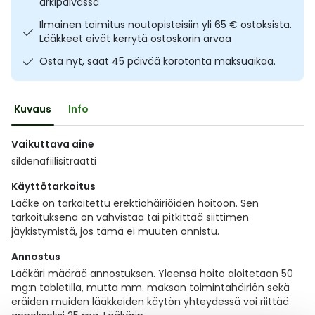
arkipäivässä
Ulkoilu
Vitamiinit
Syylät ja känsät
Ilmainen toimitus noutopisteisiin yli 65 € ostoksista.
Lääkkeet eivät kerrytä ostoskorin arvoa
Uni ja mieli
YA-tuotesarja
Täit
Osta nyt, saat 45 päivää korotonta maksuaikaa.
Vatsa
Ummetus
Kuvaus
Info
Yskä
Vaikuttava aine
sildenafiilisitraatti
Äänen käheys
Käyttötarkoitus
Lääke on tarkoitettu erektiohäiriöiden hoitoon. Sen
tarkoituksena on vahvistaa tai pitkittää siittimen
jäykistymistä, jos tämä ei muuten onnistu.
Annostus
Lääkäri määrää annostuksen. Yleensä hoito aloitetaan 50
mg:n tabletilla, mutta mm. maksan toimintahäiriön sekä
eräiden muiden lääkkeiden käytön yhteydessä voi riittää