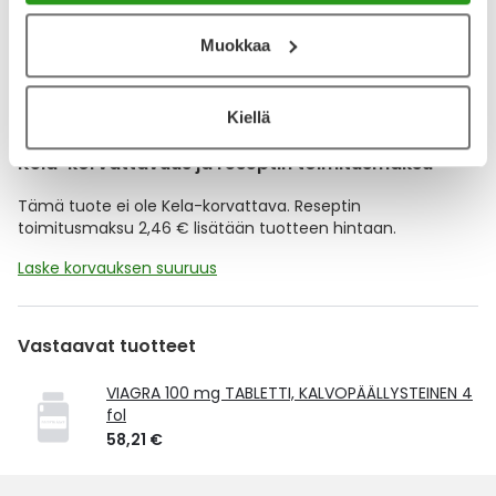
Lisää tuote muistuttajaan
Muokkaa
Lue lisää muistuttajasta
Kiellä
Kela-korvattavuus ja reseptin toimitusmaksu
Tämä tuote ei ole Kela-korvattava. Reseptin
toimitusmaksu 2,46 € lisätään tuotteen hintaan.
Laske korvauksen suuruus
Vastaavat tuotteet
VIAGRA 100 mg TABLETTI, KALVOPÄÄLLYSTEINEN 4
fol
58,21 €