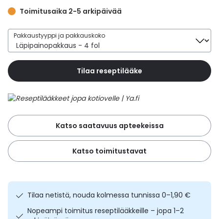
Yleis
Toimitusaika 2-5 arkipäivää
Lapset
Vartalon ihonhoito
Nesteytysvalmisteet
Kurkkukipu
Virts
Umme
Pakkaustyyppi ja pakkauskoko
Matkailu
YA-tuotesarja
Omega-3 ja rasvahapot
Lihas- ja nivelkipu
Virts
Vitam
Tilaa reseptilääke
Raskaus, äitiys ja vauvan hoito
Proteiini ja muut lisäravinteet
Närästys
Silmät, korvat ja nenä
Rauta ja rautalisät
Peräpukamat
Katso saatavuus apteekeissa
Suunhoito
Ravitsemus
Päänsärky
Katso toimitustavat
Sydän ja verenkierto
Sinkki
Ripuli
Testit, mittarit ja laitteet
Ubikinoni - koentsyymi Q10
Suun kuivuminen
Tilaa netistä, nouda kolmessa tunnissa 0–1,90 €
Tupakoinnin lopettaminen
Urheilu ja tarvikkeet
Syyhy
Nopeampi toimitus reseptilääkkeille – jopa 1–2