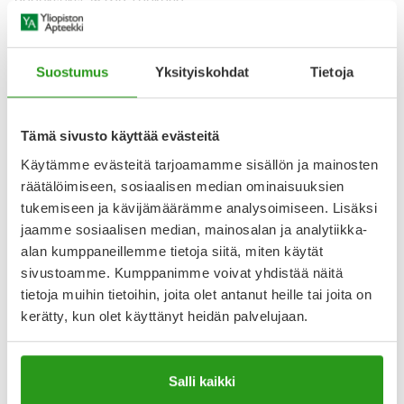
annokseksi 25 mg. Lääkärin
Näytä koko kuvaus
Suostumus
Yksityiskohdat
Tietoja
Lääkkeillä ja reseptillä ostetuilla tuotteilla ei ole
palautusoikeutta.
Tämä sivusto käyttää evästeitä
Käytämme evästeitä tarjoamamme sisällön ja mainosten
räätälöimiseen, sosiaalisen median ominaisuuksien
Varaa reseptilääke apteekkiin, maksa apteekissa
tukemiseen ja kävijämäärämme analysoimiseen. Lisäksi
jaamme sosiaalisen median, mainosalan ja analytiikka-
alan kumppaneillemme tietoja siitä, miten käytät
Katso kaikki SILDENAFIL STADA-tuotteet
sivustoamme. Kumppanimme voivat yhdistää näitä
tietoja muihin tietoihin, joita olet antanut heille tai joita on
kerätty, kun olet käyttänyt heidän palvelujaan.
YA-muistuttaja
Muistuttajan avulla pidät huolen, että tilaat tarvitsemasi
Salli kaikki
tuotteet ajoissa, eivätkä ne lopu kesken.