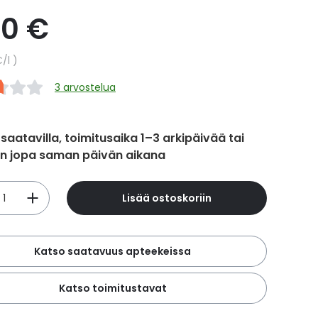
90 €
hinta
€
/l
3 arvostelua
 saatavilla, toimitusaika 1–3 arkipäivää tai
in jopa saman päivän aikana
Lisää ostoskoriin
Katso saatavuus apteekeissa
Katso toimitustavat