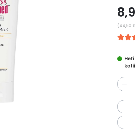
8,
Yksikkö
44,50 
Heti
koti
Määrä