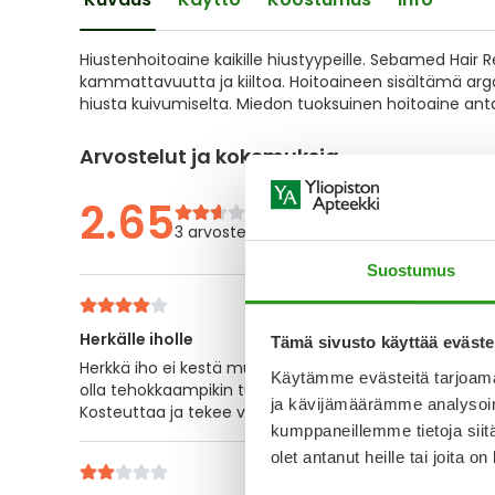
the
images
gallery
Hiustenhoitoaine kaikille hiustyypeille. Sebamed Hair R
kammattavuutta ja kiiltoa. Hoitoaineen sisältämä argan
hiusta kuivumiselta. Miedon tuoksuinen hoitoaine antaa
Arvostelut ja kokemuksia
2.65
3 arvostelua
Suostumus
Herkälle iholle
Tämä sivusto käyttää eväste
Herkkä iho ei kestä muita tuotteita, mutta tämä on ollut
Käytämme evästeitä tarjoama
olla tehokkaampikin tuote, mutta eron kyllä huomaa j
ja kävijämäärämme analysoim
Kosteuttaa ja tekee vähän paksumman tuntuiseksi. P
kumppaneillemme tietoja siitä
olet antanut heille tai joita o