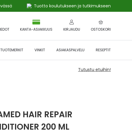
ivässä
Tuotto koulutukseen ja tutkimukseen
IEDOT
KANTA-ASIAKKUUS
KIRJAUDU
OSTOSKORI
TUOTEMERKIT
VINKIT
ASIAKASPALVELU
RESEPTIT
Tutustu etuihin!
AMED HAIR REPAIR
DITIONER 200 ML