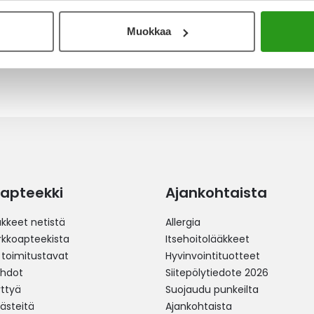
Muokkaa
apteekki
Ajankohtaista
äkkeet netistä
Allergia
erkkoapteekista
Itsehoitolääkkeet
 toimitustavat
Hyvinvointituotteet
ehdot
Siitepölytiedote 2026
yttyä
Suojaudu punkeilta
västeitä
Ajankohtaista