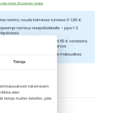
 alin hinta 30 päivän ajalta
ilaa netistä, nouda kolmessa tunnissa 0–1,90 €
opeampi toimitus reseptilääkkeille – jopa 1–2
rkipäivässä
lmainen toimitus noutopisteisiin yli 65 € ostoksista.
ääkkeet eivät kerrytä ostoskorin arvoa
sta nyt, saat 45 päivää korotonta maksuaikaa.
Tietoja
 ominaisuuksien tukemiseen
aikki Sebamed-tuotteet
tiikka-alan
ietoja muihin tietoihin, joita