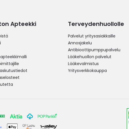
ston Apteekki
Terveydenhuollolle
istä
Palvelut yritysasiakkaille
i
Annosjakelu
Antibioottipumppupalvelu
pteekkimalli
Lääkehuollon palvelut
mittajille
Lääkevalmistus
 laskutustiedot
Yritysverkkokauppa
aselosteet
utetta