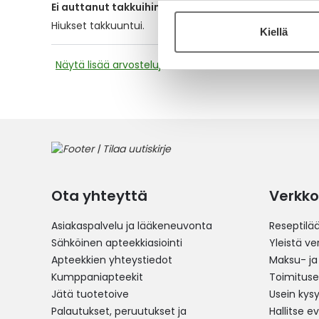
Ei auttanut takkuihin
Hiukset takkuuntui.
Kiellä
Näytä lisää arvosteluja
Ota yhteyttä
Verkko
Asiakaspalvelu ja lääkeneuvonta
Reseptilä
Sähköinen apteekkiasiointi
Yleistä v
Apteekkien yhteystiedot
Maksu- ja
Kumppaniapteekit
Toimitus
Jätä tuotetoive
Usein kys
Palautukset, peruutukset ja
Hallitse e