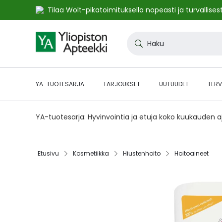
Tilaa Wolt-pikatoimituksella nopeasti ja turvallisest
Skip
to
Haku
Content
YA-TUOTESARJA
TARJOUKSET
UUTUUDET
TERV
YA-tuotesarja: Hyvinvointia ja etuja koko kuukauden 
Etusivu‎
Kosmetiikka‎
Hiustenhoito‎
Hoitoaineet‎
Skip
to
the
end