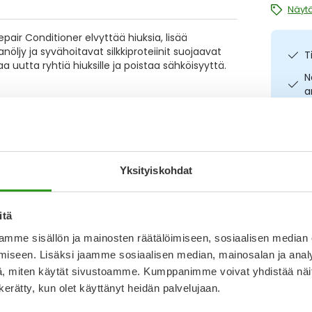
Näytä
epair Conditioner elvyttää hiuksia, lisää
öljy ja syvähoitavat silkkiproteiinit suojaavat
T
 uutta ryhtiä hiuksille ja poistaa sähköisyyttä.
N
a
I
L
Kirjoita arvostelu
O
Yksityiskohdat
8.10.2024
itä
 ok. Pitkälle hennolle kihartuvalle hiukselle voisi
mme sisällön ja mainosten räätälöimiseen, sosiaalisen median
Katso k
os vaihtoehtona on olla kokonaan ilman.
iseen. Lisäksi jaamme sosiaalisen median, mainosalan ja analy
lussaa hajuttomuudesta.
, miten käytät sivustoamme. Kumppanimme voivat yhdistää näitä t
n kerätty, kun olet käyttänyt heidän palvelujaan.
17.1.2024