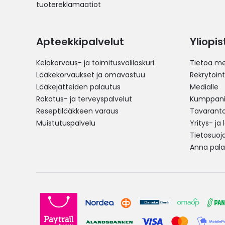
tuotereklamaatiot
Apteekkipalvelut
Yliopi
Kelakorvaus- ja toimitusvälilaskuri
Tietoa me
Lääkekorvaukset ja omavastuu
Rekrytoint
Lääkejätteiden palautus
Medialle
Rokotus- ja terveyspalvelut
Kumppania
Reseptilääkkeen varaus
Tavarantoi
Muistutuspalvelu
Yritys- ja
Tietosuoj
Anna pala