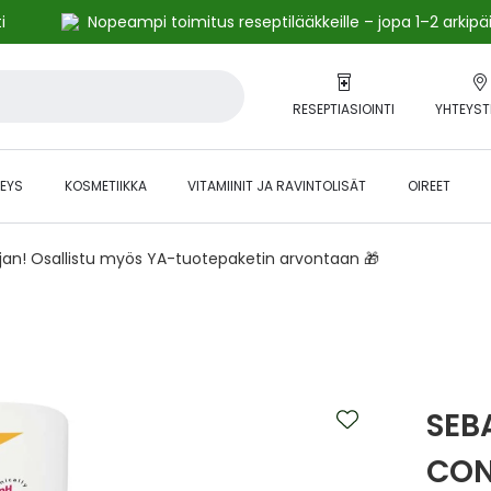
i
Nopeampi toimitus reseptilääkkeille – jopa 1–2 arkipä
RESEPTIASIOINTI
YHTEYST
EYS
KOSMETIIKKA
VITAMIINIT JA RAVINTOLISÄT
OIREET
ajan! Osallistu myös YA-tuotepaketin arvontaan 🎁
SEB
CON