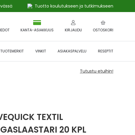
ivässä
Tuotto koulutukseen ja tutkimukseen
IEDOT
KANTA-ASIAKKUUS
KIRJAUDU
OSTOSKORI
TUOTEMERKIT
VINKIT
ASIAKASPALVELU
RESEPTIT
Tutustu etuihin!
VEQUICK TEXTIL
GASLAASTARI 20 KPL