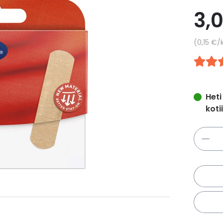
3,
Yksikkö
0,15 €
/
Heti
koti
Määrä