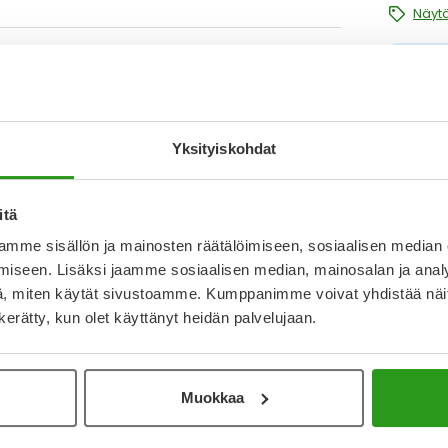
Näytä
in ja sopii kyynerpäihin, polviin ja niveliin.
nen laite. Valmistaja Orkla Care AB.
T
N
a
Yksityiskohdat
I
Kirjoita arvostelu
L
O
itä
mme sisällön ja mainosten räätälöimiseen, sosiaalisen median
1.10.2021
iseen. Lisäksi jaamme sosiaalisen median, mainosalan ja analy
, miten käytät sivustoamme. Kumppanimme voivat yhdistää näitä t
Katso ka
i, kuten muoviset laastarit. Vertasin viimeksi extra
n kerätty, kun olet käyttänyt heidän palvelujaan.
kerran kastuttuaan.
Muokkaa