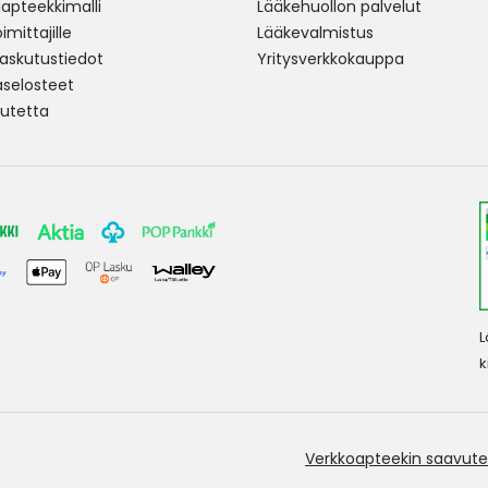
pteekkimalli
Lääkehuollon palvelut
mittajille
Lääkevalmistus
 laskutustiedot
Yritysverkkokauppa
aselosteet
utetta
L
k
Verkkoapteekin saavute