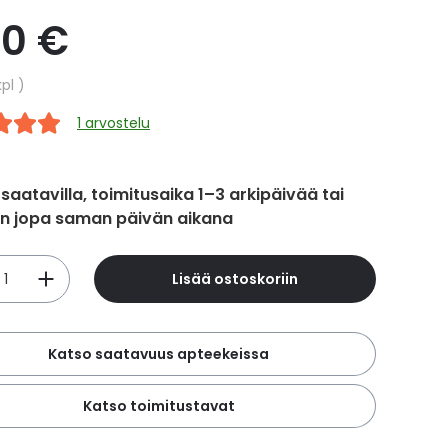
00 €
hinta
kpl
1 arvostelu
 saatavilla, toimitusaika 1–3 arkipäivää tai
in jopa saman päivän aikana
Lisää ostoskoriin
Katso saatavuus apteekeissa
Katso toimitustavat