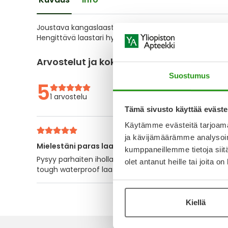
the
images
gallery
Joustava kangaslaastari. Salvequick Textile kiinnittyy hyv
Hengittävä laastari hylkii likaa. CE-merkitty lääkinnälli
Arvostelut ja kokemuksia
Suostumus
5
1 arvostelu
Tämä sivusto käyttää eväste
Käytämme evästeitä tarjoama
ja kävijämäärämme analysoim
Mielestäni paras laastari
kumppaneillemme tietoja siitä
Pysyy parhaiten iholla ja joustaa, ei "hikoiluta" ikäväst
olet antanut heille tai joita o
tough waterproof laastareihin ja ne lähtivät irti heti 
Kiellä