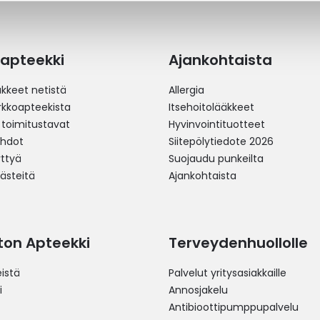
apteekki
Ajankohtaista
äkkeet netistä
Allergia
erkkoapteekista
Itsehoitolääkkeet
 toimitustavat
Hyvinvointituotteet
ehdot
Siitepölytiedote 2026
yttyä
Suojaudu punkeilta
västeitä
Ajankohtaista
ston Apteekki
Terveydenhuollolle
istä
Palvelut yritysasiakkaille
i
Annosjakelu
Antibioottipumppupalvelu