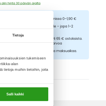
 alin hinta 30 päivän ajalta
ilaa netistä, nouda kolmessa tunnissa 0–1,90 €
opeampi toimitus reseptilääkkeille – jopa 1–2
rkipäivässä
Tietoja
lmainen toimitus noutopisteisiin yli 65 € ostoksista.
ääkkeet eivät kerrytä ostoskorin arvoa
sta nyt, saat 45 päivää korotonta maksuaikaa.
 ominaisuuksien tukemiseen
tiikka-alan
ietoja muihin tietoihin, joita
ikki Salvequick-tuotteet
Salli kaikki