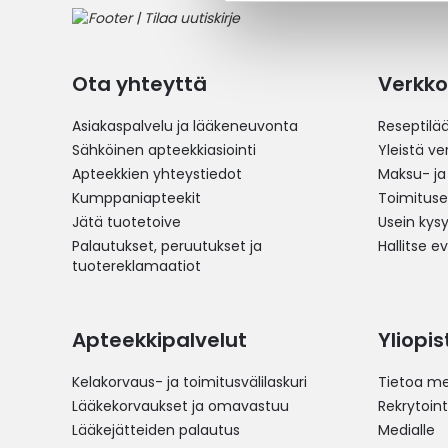
Ota yhteyttä
Verkko
Asiakaspalvelu ja lääkeneuvonta
Reseptilä
Sähköinen apteekkiasiointi
Yleistä v
Apteekkien yhteystiedot
Maksu- ja
Kumppaniapteekit
Toimitus
Jätä tuotetoive
Usein kys
Palautukset, peruutukset ja
Hallitse e
tuotereklamaatiot
Apteekkipalvelut
Yliopi
Kelakorvaus- ja toimitusvälilaskuri
Tietoa me
Lääkekorvaukset ja omavastuu
Rekrytoint
Lääkejätteiden palautus
Medialle