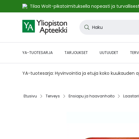
Tilaa Wolt-pikatoimituksella nopeasti ja turvallisest
Skip
to
Haku
Content
YA-TUOTESARJA
TARJOUKSET
UUTUUDET
TERV
YA-tuotesarja: Hyvinvointia ja etuja koko kuukauden 
Etusivu‎
Terveys‎
Ensiapu ja haavanhoito‎
Laastarit
Skip
to
the
end