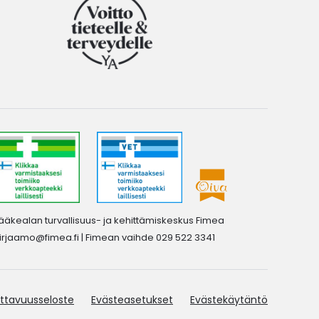
ääkealan turvallisuus- ja kehittämiskeskus Fimea
irjaamo@fimea.fi
| Fimean vaihde 029 522 3341
ttavuusseloste
Evästeasetukset
Evästekäytäntö