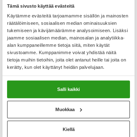
Näytä koko kuvaus
Tämä sivusto käyttää evästeitä
Käytämme evästeitä tarjoamamme sisällön ja mainosten
Arvostelut ja kokemuksia
räätälöimiseen, sosiaalisen median ominaisuuksien
4.2
tukemiseen ja kävijämäärämme analysoimiseen. Lisäksi
Kirjoita arvostelu
5 arvostelua
jaamme sosiaalisen median, mainosalan ja analytiikka-
alan kumppaneillemme tietoja siitä, miten käytät
sivustoamme. Kumppanimme voivat yhdistää näitä
29.10.2025
tietoja muihin tietoihin, joita olet antanut heille tai joita on
kerätty, kun olet käyttänyt heidän palvelujaan.
Kantapäät kiittää
Huippu tuote! Uskomaton vaikutus ensimmäisestä kerrasta
lähtien siksipä aloin näitä käyttämään en ole tarvinnut
enään käydä jalkahoidossa.
Salli kaikki
3.9.2023
Muokkaa
Toimii
Toimii. Tuote kuoriin jaloista hyvin kovettumat mutta
kaikista pahimmat kovettumat eivät lähde yhdellä käyttö
Kiellä
kerralla.