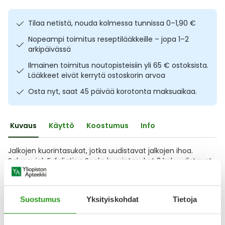
Ulkoilu
Vitamiinit
Syylät ja känsät
Tilaa netistä, nouda kolmessa tunnissa 0–1,90 €
Uni ja mieli
YA-tuotesarja
Täit
Nopeampi toimitus reseptilääkkeille – jopa 1–2
arkipäivässä
Vatsa
Ummetus
Ilmainen toimitus noutopisteisiin yli 65 € ostoksista.
Lääkkeet eivät kerrytä ostoskorin arvoa
Yskä
Osta nyt, saat 45 päivää korotonta maksuaikaa.
Äänen käheys
Kuvaus
Käyttö
Koostumus
Info
Jalkojen kuorintasukat, jotka uudistavat jalkojen ihoa.
Salvequick Exfoliating Socks kuorintasukat 2 kpl uudistavat
jalkojen ihoa tehokkaasti kuorivien happojen, kuten
salisyyli- ja glykolihapon avulla. Sukissa oleva hoitoneste
sisältää myös ihoa kosteuttavaa hyaluronihappoa ja aloe
Suostumus
Yksityiskohdat
Tietoja
veraa. Kertakäyttöiset sukat laitetaan jalkoihin tunnin ajaksi,
jonka aikana sukat hoitavat ihoa