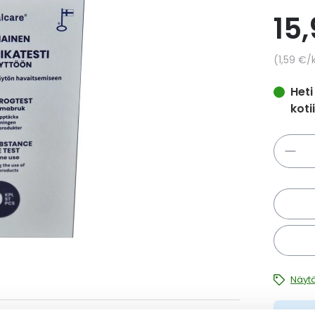
15
Yksikkö
1,59 €
/
Heti
koti
Määrä
Näytä