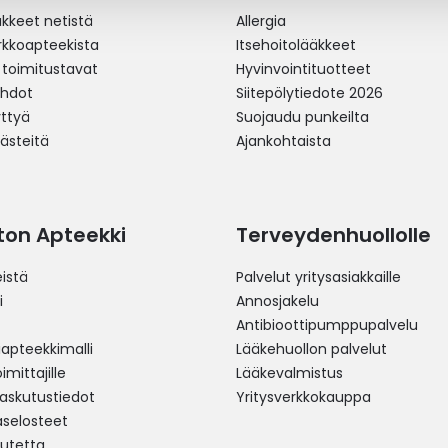
äkkeet netistä
Allergia
erkkoapteekista
Itsehoitolääkkeet
 toimitustavat
Hyvinvointituotteet
ehdot
Siitepölytiedote 2026
yttyä
Suojaudu punkeilta
västeitä
Ajankohtaista
ston Apteekki
Terveydenhuollolle
istä
Palvelut yritysasiakkaille
i
Annosjakelu
Antibioottipumppupalvelu
pteekkimalli
Lääkehuollon palvelut
mittajille
Lääkevalmistus
 laskutustiedot
Yritysverkkokauppa
aselosteet
utetta