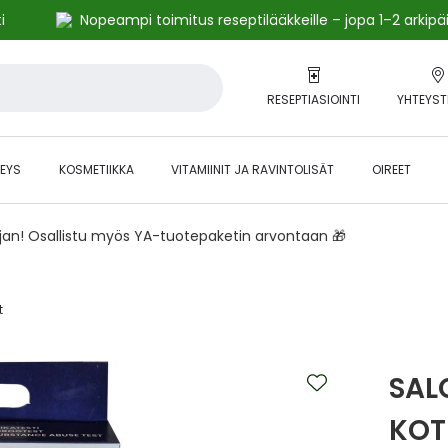
i
Nopeampi toimitus reseptilääkkeille – jopa 1–2 arkipä
RESEPTIASIOINTI
YHTEYST
EYS
KOSMETIIKKA
VITAMIINIT JA RAVINTOLISÄT
OIREET
ajan! Osallistu myös YA-tuotepaketin arvontaan 🎁
‎
SAL
KOT