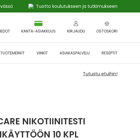
ivässä
Tuotto koulutukseen ja tutkimukseen
IEDOT
KANTA-ASIAKKUUS
KIRJAUDU
OSTOSKORI
TUOTEMERKIT
VINKIT
ASIAKASPALVELU
RESEPTIT
Tutustu etuihin!
CARE NIKOTIINITESTI
IKÄYTTÖÖN 10 KPL