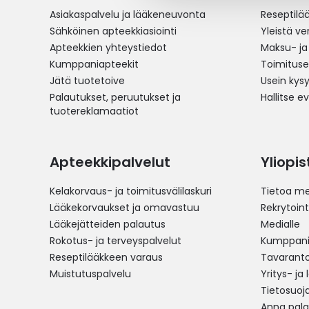
Asiakaspalvelu ja lääkeneuvonta
Reseptilä
Sähköinen apteekkiasiointi
Yleistä v
Apteekkien yhteystiedot
Maksu- ja
Kumppaniapteekit
Toimitus
Jätä tuotetoive
Usein kys
Palautukset, peruutukset ja
Hallitse e
tuotereklamaatiot
Apteekkipalvelut
Yliopi
Kelakorvaus- ja toimitusvälilaskuri
Tietoa me
Lääkekorvaukset ja omavastuu
Rekrytoint
Lääkejätteiden palautus
Medialle
Rokotus- ja terveyspalvelut
Kumppania
Reseptilääkkeen varaus
Tavarantoi
Muistutuspalvelu
Yritys- ja
Tietosuoj
Anna pala