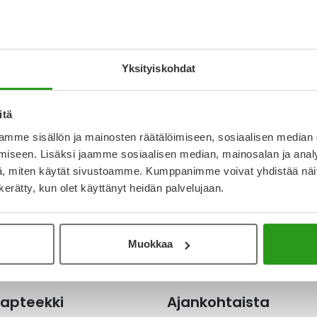
lcare nikotiinitesti 10 kpl kotikäyttöön havaitsee
T
untatuotteen esiintymisen. Sen esiintyminen
en sähkötupakan, tupakan tai nikotiinipussien
N
ua näytteenotosta.
a
Yksityiskohdat
I
L
O
itä
mme sisällön ja mainosten räätälöimiseen, sosiaalisen median
iseen. Lisäksi jaamme sosiaalisen median, mainosalan ja analy
Katso ka
, miten käytät sivustoamme. Kumppanimme voivat yhdistää näitä t
n kerätty, kun olet käyttänyt heidän palvelujaan.
Muokkaa
apteekki
Ajankohtaista