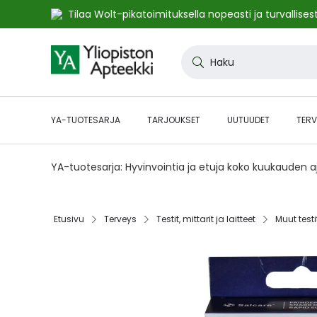
Tilaa Wolt-pikatoimituksella nopeasti ja turvallisest
Skip
to
Haku
Content
YA-TUOTESARJA
TARJOUKSET
UUTUUDET
TERV
YA-tuotesarja: Hyvinvointia ja etuja koko kuukauden 
Etusivu‎
Terveys‎
Testit, mittarit ja laitteet‎
Muut testit
Skip
to
the
end