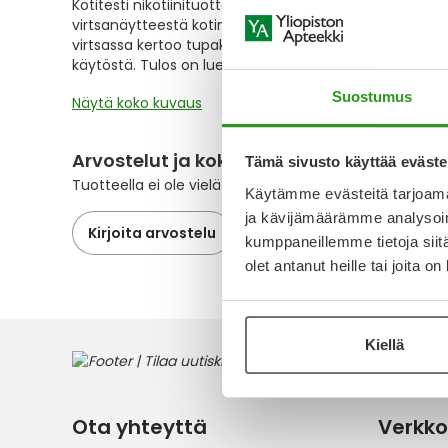
Kotitesti nikotiinituotteiden käytön havaitsemiseen. Sa
the
virtsanäytteestä kotiniinin eli nikotiinin aineenvaihd
images
virtsassa kertoo tupakka- tai nikotiinituotteiden, kut
gallery
käytöstä. Tulos on luettavissa viiden minuutin kulutt
Suostumus
Näytä koko kuvaus
Arvostelut ja kokemuksia
Tämä sivusto käyttää eväste
Tuotteella ei ole vielä yhtään arvostelua.
Käytämme evästeitä tarjoama
ja kävijämäärämme analysoim
Kirjoita arvostelu
kumppaneillemme tietoja siitä
olet antanut heille tai joita o
Kiellä
Ota yhteyttä
Verkko