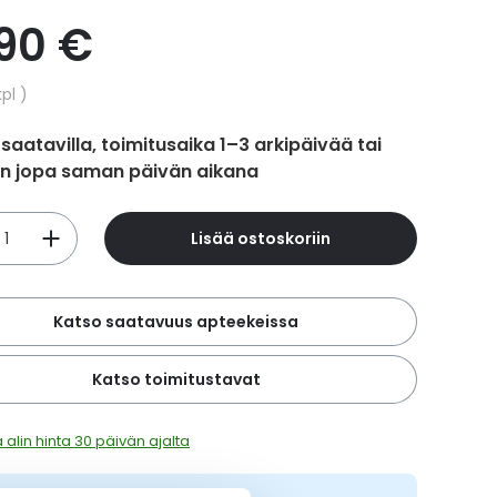
,90 €
hinta
kpl
 saatavilla, toimitusaika 1–3 arkipäivää tai
in jopa saman päivän aikana
Lisää ostoskoriin
Katso saatavuus apteekeissa
Katso toimitustavat
 alin hinta 30 päivän ajalta