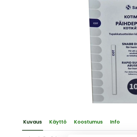
of
the
images
gallery
Skip
to
the
Kuvaus
Käyttö
Koostumus
Info
beginning
of