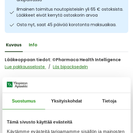
Ulkoilu
Vitamiinit
Syylät ja känsät
Ilmainen toimitus noutopisteisiin yli 65 € ostoksista.
Lääkkeet eivät kerrytä ostoskorin arvoa
Uni ja mieli
YA-tuotesarja
Täit
Osta nyt, saat 45 päivää korotonta maksuaikaa.
Vatsa
Ummetus
Kuvaus
Info
Yskä
Lääkeoppaan tiedot: ©Pharmaca Health Intelligence
Lue pakkausseloste
Läs bipacksedeln
Äänen käheys
Lääkkeillä ja reseptillä ostetuilla tuotteilla ei ole
palautusoikeutta.
Suostumus
Yksityiskohdat
Tietoja
Tämä sivusto käyttää evästeitä
Varaa reseptilääke apteekkiin, maksa apteekissa
Käytämme evästeitä tarjoamamme sisällön ja mainosten