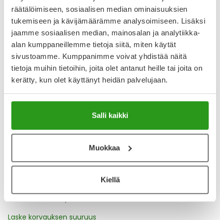
räätälöimiseen, sosiaalisen median ominaisuuksien
tukemiseen ja kävijämäärämme analysoimiseen. Lisäksi
Katso kaikki RIMADYL VET-tuotteet
jaamme sosiaalisen median, mainosalan ja analytiikka-
alan kumppaneillemme tietoja siitä, miten käytät
sivustoamme. Kumppanimme voivat yhdistää näitä
YA-muistuttaja
tietoja muihin tietoihin, joita olet antanut heille tai joita on
Muistuttajan avulla pidät huolen, että tilaat tarvitsemasi
kerätty, kun olet käyttänyt heidän palvelujaan.
tuotteet ajoissa, eivätkä ne lopu kesken.
Lisää tuote muistuttajaan
Salli kaikki
Lue lisää muistuttajasta
Muokkaa
Kela-korvattavuus ja reseptin toimitusmaksu
Kiellä
Tämä tuote ei ole Kela-korvattava. Reseptin
toimitusmaksu 2,46 € lisätään tuotteen hintaan.
Laske korvauksen suuruus