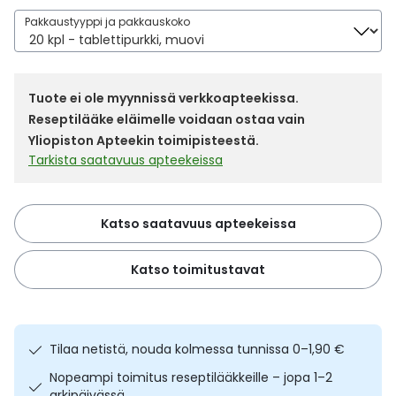
Yleis
Pakkaustyyppi ja pakkauskoko
Lapset
Vartalon ihonhoito
Nesteytysvalmisteet
Kurkkukipu
Virts
Umme
Matkailu
YA-tuotesarja
Omega-3 ja rasvahapot
Lihas- ja nivelkipu
Virts
Tuote ei ole myynnissä verkkoapteekissa.
Vitam
Reseptilääke eläimelle voidaan ostaa vain
Raskaus, äitiys ja vauvan hoito
Proteiini ja muut lisäravinteet
Närästys
Yliopiston Apteekin toimipisteestä.
Tarkista saatavuus apteekeissa
Silmät, korvat ja nenä
Rauta ja rautalisät
Peräpukamat
Katso saatavuus apteekeissa
Suunhoito
Ravitsemus
Päänsärky
Katso toimitustavat
Sydän ja verenkierto
Sinkki
Ripuli
Testit, mittarit ja laitteet
Ubikinoni - koentsyymi Q10
Suun kuivuminen
Tilaa netistä, nouda kolmessa tunnissa 0–1,90 €
Tupakoinnin lopettaminen
Urheilu ja tarvikkeet
Syyhy
Nopeampi toimitus reseptilääkkeille – jopa 1–2
arkipäivässä