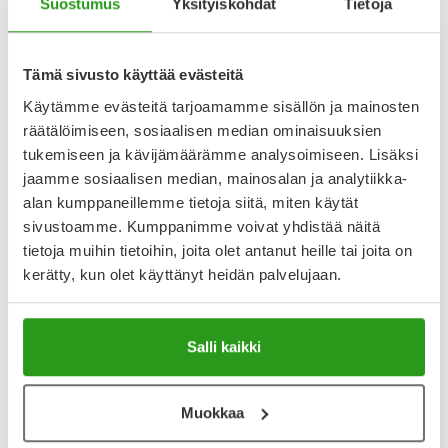
Suostumus
Yksityiskohdat
Tietoja
Katso kaikki RILUTEK PARANOVA-tuotteet
Tämä sivusto käyttää evästeitä
Käytämme evästeitä tarjoamamme sisällön ja mainosten
räätälöimiseen, sosiaalisen median ominaisuuksien
YA-muistuttaja
tukemiseen ja kävijämäärämme analysoimiseen. Lisäksi
Muistuttajan avulla pidät huolen, että tilaat tarvitsemasi
jaamme sosiaalisen median, mainosalan ja analytiikka-
tuotteet ajoissa, eivätkä ne lopu kesken.
alan kumppaneillemme tietoja siitä, miten käytät
sivustoamme. Kumppanimme voivat yhdistää näitä
Lisää tuote muistuttajaan
tietoja muihin tietoihin, joita olet antanut heille tai joita on
kerätty, kun olet käyttänyt heidän palvelujaan.
Lue lisää muistuttajasta
Salli kaikki
Kela-korvattavuus ja reseptin toimitusmaksu
Tämä tuote ei ole Kela-korvattava. Reseptin
Muokkaa
toimitusmaksu 2,46 € lisätään tuotteen hintaan.