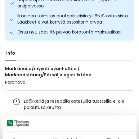
arkipäivässä
Ulkoilu
Vitamiinit
Syylät ja känsät
Ilmainen toimitus noutopisteisiin yli 65 € ostoksista.
Lääkkeet eivät kerrytä ostoskorin arvoa
Uni ja mieli
YA-tuotesarja
Täit
Osta nyt, saat 45 päivää korotonta maksuaikaa.
Vatsa
Ummetus
Info
Yskä
Markkinoija/myyntiluvanhaltija /
Äänen käheys
Marknadsföring/Försäljningstillstånd
Paranova
Lääkkeillä ja reseptillä ostetuilla tuotteilla ei ole
palautusoikeutta.
Varaa reseptilääke apteekkiin, maksa apteekissa