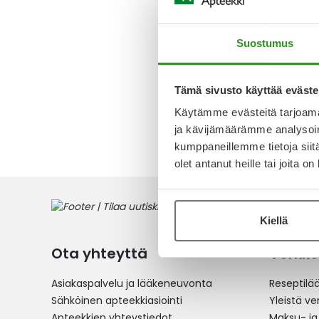
SILMÄTIP
Loppu
Suostumus
13,22 €
Tämä sivusto käyttää eväste
Käytämme evästeitä tarjoama
1
tuote
ja kävijämäärämme analysoim
kumppaneillemme tietoja siitä
olet antanut heille tai joita o
Kiellä
Ota yhteyttä
Verkko
Asiakaspalvelu ja lääkeneuvonta
Reseptilä
Sähköinen apteekkiasiointi
Yleistä v
Apteekkien yhteystiedot
Maksu- ja