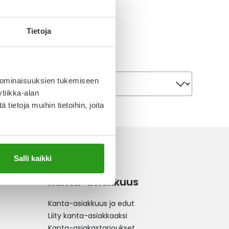
Tietoja
Järjestä
Järjestä
 ominaisuuksien tukemiseen
tiikka-alan
ietoja muihin tietoihin, joita
Salli kaikki
Kanta-asiakkuus
Kanta-asiakkuus ja edut
Liity kanta-asiakkaaksi
Kanta-asiakastarjoukset