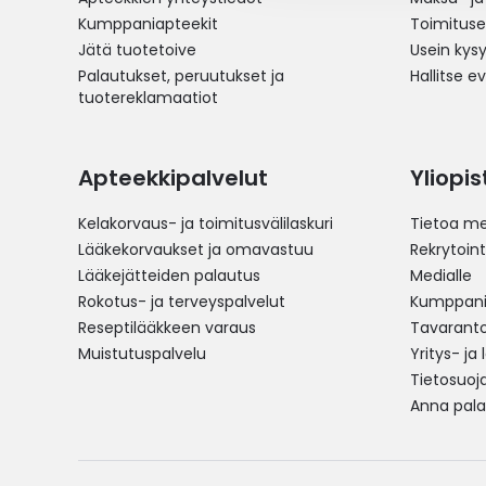
Kumppaniapteekit
Toimitus
Jätä tuotetoive
Usein kys
Palautukset, peruutukset ja
Hallitse e
tuotereklamaatiot
Apteekkipalvelut
Yliopi
Kelakorvaus- ja toimitusvälilaskuri
Tietoa me
Lääkekorvaukset ja omavastuu
Rekrytoint
Lääkejätteiden palautus
Medialle
Rokotus- ja terveyspalvelut
Kumppania
Reseptilääkkeen varaus
Tavarantoi
Muistutuspalvelu
Yritys- ja
Tietosuoj
Anna pala