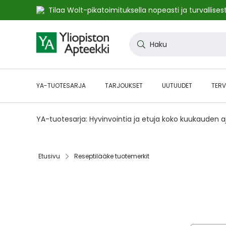
Tilaa Wolt-pikatoimituksella nopeasti ja turvallisest
Skip
to
Haku
Content
YA-TUOTESARJA
TARJOUKSET
UUTUUDET
TERV
YA-tuotesarja: Hyvinvointia ja etuja koko kuukauden 
Etusivu
Reseptilääke tuotemerkit