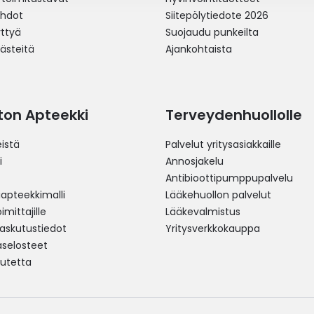
ehdot
Siitepölytiedote 2026
yttyä
Suojaudu punkeilta
västeitä
Ajankohtaista
ston Apteekki
Terveydenhuollolle
istä
Palvelut yritysasiakkaille
i
Annosjakelu
Antibioottipumppupalvelu
pteekkimalli
Lääkehuollon palvelut
mittajille
Lääkevalmistus
 laskutustiedot
Yritysverkkokauppa
aselosteet
utetta