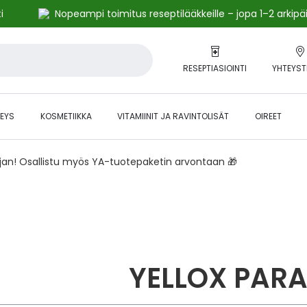
i
Nopeampi toimitus reseptilääkkeille – jopa 1–2 arkipä
RESEPTIASIOINTI
YHTEYST
EYS
KOSMETIIKKA
VITAMIINIT JA RAVINTOLISÄT
OIREET
ajan! Osallistu myös YA-tuotepaketin arvontaan 🎁
YELLOX PAR