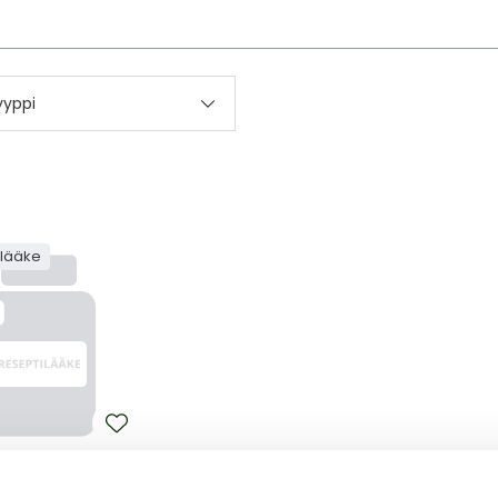
kettä
yyppi
ilääke
 PARANOVA
0,9 MG/ML