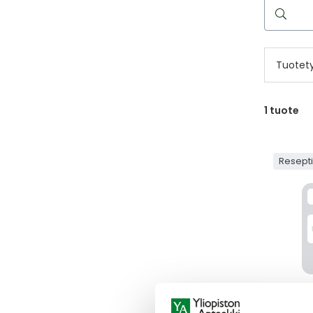
Hae
reseptilää
Tuotet
1
tuote
Resept
YELLOX
YELLOX 