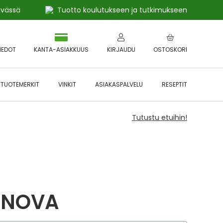
ivässä
Tuotto koulutukseen ja tutkimukseen
IEDOT
KANTA-ASIAKKUUS
KIRJAUDU
OSTOSKORI
TUOTEMERKIT
VINKIT
ASIAKASPALVELU
RESEPTIT
Tutustu etuihin!
ANOVA