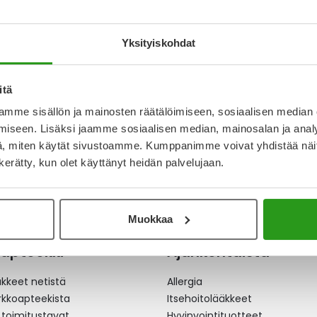
AT, LIUOS 5 ML
Yksityiskohdat
itä
mme sisällön ja mainosten räätälöimiseen, sosiaalisen median
iseen. Lisäksi jaamme sosiaalisen median, mainosalan ja analy
, miten käytät sivustoamme. Kumppanimme voivat yhdistää näitä t
n kerätty, kun olet käyttänyt heidän palvelujaan.
Muokkaa
apteekki
Ajankohtaista
äkkeet netistä
Allergia
erkkoapteekista
Itsehoitolääkkeet
 toimitustavat
Hyvinvointituotteet