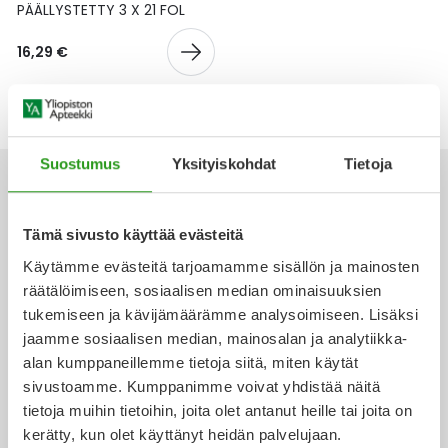
Yleis
PÄÄLLYSTETTY 3 X 21 FOL
Lapset
Vartalon ihonhoito
Nesteytysvalmisteet
Kurkkukipu
Virts
16,29 €
Umme
Matkailu
YA-tuotesarja
Omega-3 ja rasvahapot
Lihas- ja nivelkipu
Virts
Vitam
Raskaus, äitiys ja vauvan hoito
Proteiini ja muut lisäravinteet
Närästys
Suostumus
Yksityiskohdat
Tietoja
Silmät, korvat ja nenä
Rauta ja rautalisät
Peräpukamat
Tämä sivusto käyttää evästeitä
Suunhoito
Ravitsemus
Päänsärky
Ota yhteyttä
Käytämme evästeitä tarjoamamme sisällön ja mainosten
räätälöimiseen, sosiaalisen median ominaisuuksien
Sydän ja verenkierto
Sinkki
Ripuli
tukemiseen ja kävijämäärämme analysoimiseen. Lisäksi
jaamme sosiaalisen median, mainosalan ja analytiikka-
Verkkoapteekki
alan kumppaneillemme tietoja siitä, miten käytät
Testit, mittarit ja laitteet
Ubikinoni - koentsyymi Q10
Suun kuivuminen
sivustoamme. Kumppanimme voivat yhdistää näitä
tietoja muihin tietoihin, joita olet antanut heille tai joita on
Tupakoinnin lopettaminen
Urheilu ja tarvikkeet
Syyhy
kerätty, kun olet käyttänyt heidän palvelujaan.