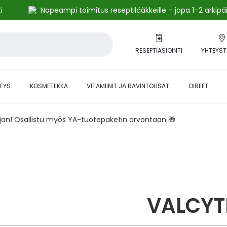
i
Nopeampi toimitus reseptilääkkeille – jopa 1–2 arkipä
RESEPTIASIOINTI
YHTEYST
EYS
KOSMETIIKKA
VITAMIINIT JA RAVINTOLISÄT
OIREET
ajan! Osallistu myös YA-tuotepaketin arvontaan 🎁
VALCYT