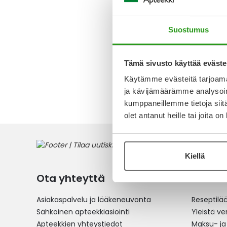
ORAALIL
ML
Suostumus
496,63 
Tämä sivusto käyttää eväste
Käytämme evästeitä tarjoama
1
tuote
ja kävijämäärämme analysoim
kumppaneillemme tietoja siitä
olet antanut heille tai joita o
Kiellä
Ota yhteyttä
Verkko
Asiakaspalvelu ja lääkeneuvonta
Reseptilä
Sähköinen apteekkiasiointi
Yleistä v
Apteekkien yhteystiedot
Maksu- ja