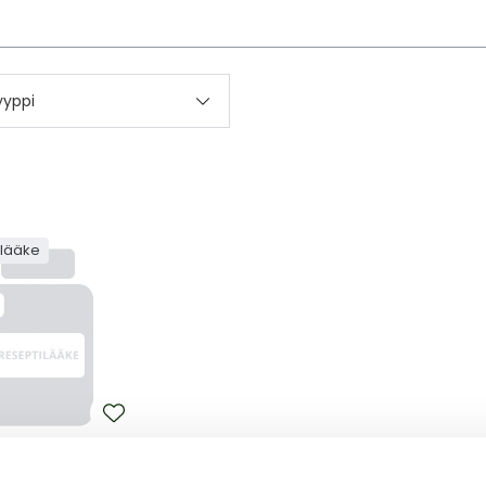
kettä
yyppi
ilääke
E
 50 MG/ML JAUHE