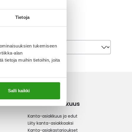
Tietoja
Järjestä
Järjestä
 ominaisuuksien tukemiseen
tiikka-alan
ietoja muihin tietoihin, joita
Salli kaikki
Kanta-asiakkuus
Kanta-asiakkuus ja edut
Liity kanta-asiakkaaksi
Kanta-asiakastarjoukset