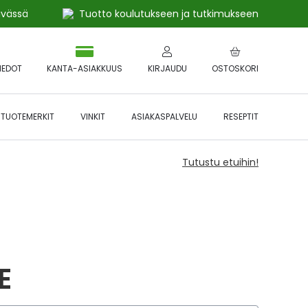
ivässä
Tuotto koulutukseen ja tutkimukseen
IEDOT
KANTA-ASIAKKUUS
KIRJAUDU
OSTOSKORI
TUOTEMERKIT
VINKIT
ASIAKASPALVELU
RESEPTIT
Tutustu etuihin!
E