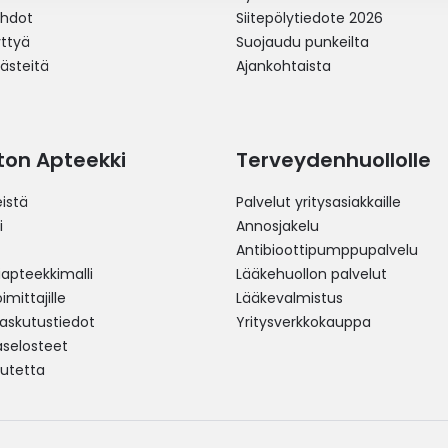
ehdot
Siitepölytiedote 2026
yttyä
Suojaudu punkeilta
västeitä
Ajankohtaista
ston Apteekki
Terveydenhuollolle
istä
Palvelut yritysasiakkaille
i
Annosjakelu
Antibioottipumppupalvelu
pteekkimalli
Lääkehuollon palvelut
mittajille
Lääkevalmistus
 laskutustiedot
Yritysverkkokauppa
aselosteet
utetta