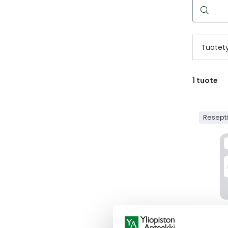
Hae
reseptilää
Tuotet
1
tuote
Resept
VALCYT
VALCYTE