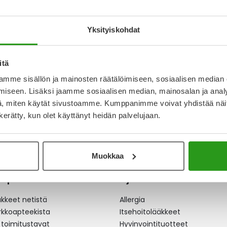
IUOSTA VARTEN 100
Yksityiskohdat
€
itä
mme sisällön ja mainosten räätälöimiseen, sosiaalisen median
iseen. Lisäksi jaamme sosiaalisen median, mainosalan ja analy
, miten käytät sivustoamme. Kumppanimme voivat yhdistää näitä t
n kerätty, kun olet käyttänyt heidän palvelujaan.
Muokkaa
apteekki
Ajankohtaista
äkkeet netistä
Allergia
erkkoapteekista
Itsehoitolääkkeet
 toimitustavat
Hyvinvointituotteet