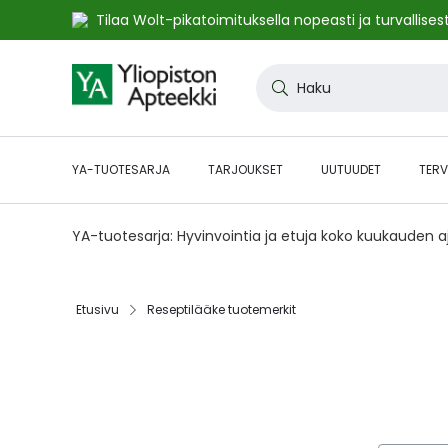
Tilaa Wolt-pikatoimituksella nopeasti ja turvallisest
Skip
to
Haku
Content
YA-TUOTESARJA
TARJOUKSET
UUTUUDET
TERV
YA-tuotesarja: Hyvinvointia ja etuja koko kuukauden 
Etusivu
Reseptilääke tuotemerkit