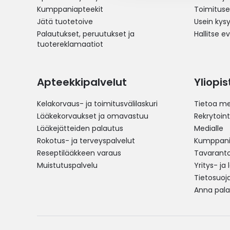
Kumppaniapteekit
Toimitus
Jätä tuotetoive
Usein kys
Palautukset, peruutukset ja
Hallitse e
tuotereklamaatiot
Apteekkipalvelut
Yliopi
Kelakorvaus- ja toimitusvälilaskuri
Tietoa me
Lääkekorvaukset ja omavastuu
Rekrytoint
Lääkejätteiden palautus
Medialle
Rokotus- ja terveyspalvelut
Kumppania
Reseptilääkkeen varaus
Tavarantoi
Muistutuspalvelu
Yritys- ja
Tietosuoj
Anna pala