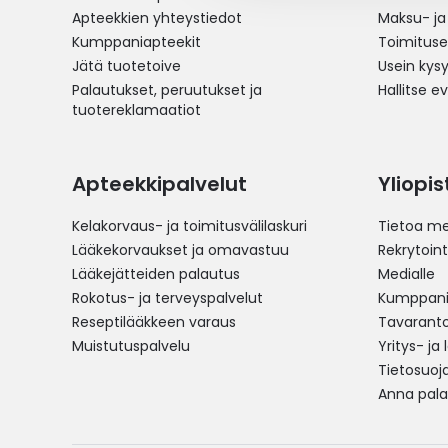
Apteekkien yhteystiedot
Maksu- ja
Kumppaniapteekit
Toimitus
Jätä tuotetoive
Usein kys
Palautukset, peruutukset ja
Hallitse e
tuotereklamaatiot
Apteekkipalvelut
Yliopi
Kelakorvaus- ja toimitusvälilaskuri
Tietoa me
Lääkekorvaukset ja omavastuu
Rekrytoint
Lääkejätteiden palautus
Medialle
Rokotus- ja terveyspalvelut
Kumppania
Reseptilääkkeen varaus
Tavarantoi
Muistutuspalvelu
Yritys- ja
Tietosuoj
Anna pala