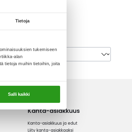
Tietoja
Järjestä
 ominaisuuksien tukemiseen
Järjestä
tiikka-alan
ietoja muihin tietoihin, joita
Salli kaikki
Kanta-asiakkuus
Kanta-asiakkuus ja edut
Liity kanta-asiakkaaksi