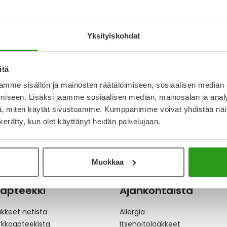
 INJEKTIONESTE
SITÄYTETTY RUISKU
ML
Yksityiskohdat
01 €
itä
mme sisällön ja mainosten räätälöimiseen, sosiaalisen median
iseen. Lisäksi jaamme sosiaalisen median, mainosalan ja analy
, miten käytät sivustoamme. Kumppanimme voivat yhdistää näitä t
n kerätty, kun olet käyttänyt heidän palvelujaan.
Muokkaa
apteekki
Ajankohtaista
äkkeet netistä
Allergia
erkkoapteekista
Itsehoitolääkkeet