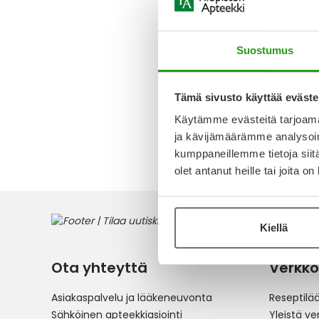
VABYSMO
LIUOS E
120MG/
Suostumus
Alk.
748,
Tämä sivusto käyttää eväste
Käytämme evästeitä tarjoama
1
tuote
ja kävijämäärämme analysoim
kumppaneillemme tietoja siitä
olet antanut heille tai joita o
Kiellä
Ota yhteyttä
Verkko
Asiakaspalvelu ja lääkeneuvonta
Reseptilä
Sähköinen apteekkiasiointi
Yleistä v