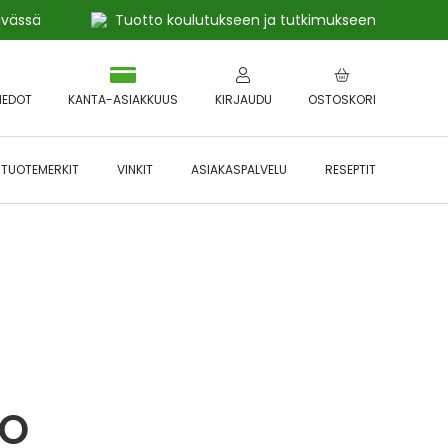
ivässä
Tuotto koulutukseen ja tutkimukseen
IEDOT
KANTA-ASIAKKUUS
KIRJAUDU
OSTOSKORI
TUOTEMERKIT
VINKIT
ASIAKASPALVELU
RESEPTIT
 🔥 *Katso tarkemmat ehdot
Hyödynnä
etu!
MO