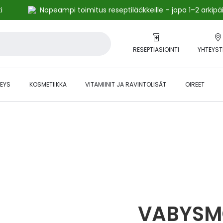
i
Nopeampi toimitus reseptilääkkeille – jopa 1–2 arkipä
RESEPTIASIOINTI
YHTEYST
EYS
KOSMETIIKKA
VITAMIINIT JA RAVINTOLISÄT
OIREET
alihintaiset tuotteet kanta-asiakkaille -24 % to klo 23.59 asti.
VABYS