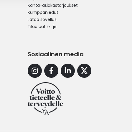
Kanta-asiakastarjoukset
Kumppaniedut
Lataa sovellus
Tilaa uutiskirje
Sosiaalinen media
Instagram
Facebook
Linkedin
X