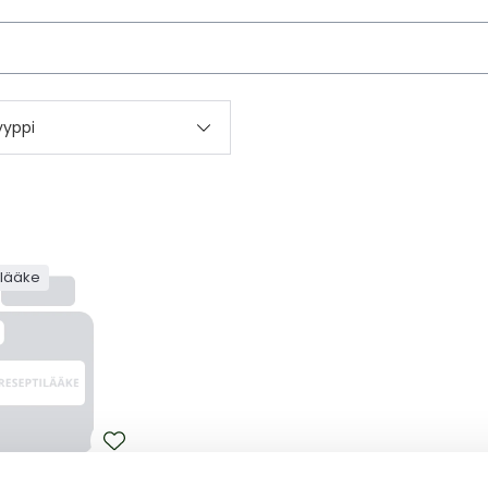
kettä
yyppi
ilääke
MO