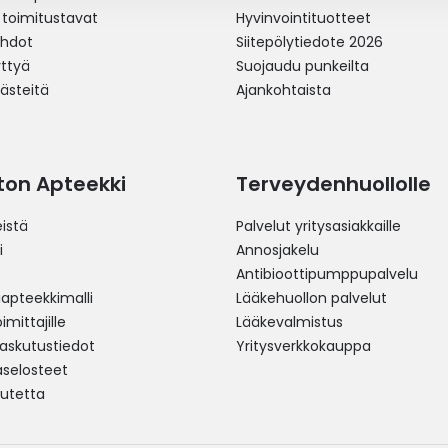
 toimitustavat
Hyvinvointituotteet
ehdot
Siitepölytiedote 2026
yttyä
Suojaudu punkeilta
västeitä
Ajankohtaista
ston Apteekki
Terveydenhuollolle
istä
Palvelut yritysasiakkaille
i
Annosjakelu
Antibioottipumppupalvelu
pteekkimalli
Lääkehuollon palvelut
mittajille
Lääkevalmistus
 laskutustiedot
Yritysverkkokauppa
aselosteet
utetta