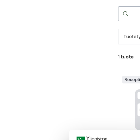
Hae
reseptilää
Tuotet
1
tuote
Resept
VABYS